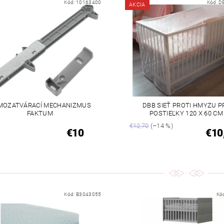
Kód:
10163400
Kód:
D
AKCIA
MOZATVÁRACÍ MECHANIZMUS
DBB SIEŤ PROTI HMYZU P
FAKTUM
POSTIEĽKY 120 X 60 CM
€12,70
(–14 %)
€10
€10
Kód:
B3043055
Kó