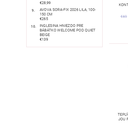
€28,99
KONT
AVOVA SORA-FIX 2026 LILA, 100-
150 CM
€69
€265
INGLESINA HNIEZDO PRE
BÁBÄTKO WELCOME POD QUIET
BEIGE
€139
TEPLÝ
JOU 