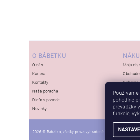
O BÁBETKU
NÁKU
O nás
Moja obj
Kariera
Obchodn
Kontakty
Ochrana 
Naša poradňa
Používame 
pohodlné p
Dieťa v pohode
prevádzky w
Novinky
funkcie, vý
NASTAVE
2026 © Bábätko, všetky práva vyhradené