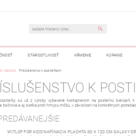
ČNOSŤ
STAROSTLIVOSŤ
KŔMENIE
KÚPANIE
A
ký nábytok
OBCHODNÉ PODMIENKY
Príslušenstvo k postieľkam
OCHRANA OSOBNÝCH ÚDAJOV
ÍSLUŠENSTVO K POST
NÁVKA
postieľky sú už z výroby vybavené kontajnerom na posteľnú bielizeň, k
 bočnice a aj sieťka proti hmyzu môžu, v závislosti na konkrétnych potrebách 
PREDÁVANEJŠIE
WITLOF FOR KIDS NAPÍNACIA PLACHTA 60 X 120 CM GALAXY 