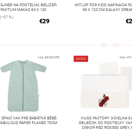
AJNER NA POSTEĽNÚ BIELIZEŇ
WITLOF FOR KIDS NAPÍNACIA 
FAKTUM MAKAO 60 X 120
60 X 120 CM GALAXY DRE
(–57 %)
€29
€
Kód:
B3060055
Kód:
HF-
AKCIA
 SPACÍ VAK PRE BÁBÄTKÁ BÉBÉ-
HUGS FACTORY 3-DIELNA S
FABULOUS PAPER PLANES 70CM
OBLIEČOK DO POSTIEĽKY VA
DEKOR RED ROSSES GREY, 