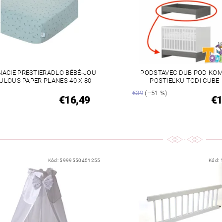
NACIE PRESTIERADLO BÉBÉ-JOU
PODSTAVEC DUB POD KOM
ULOUS PAPER PLANES 40 X 80
POSTIEĽKU TODI CUBE
€39
(–51 %)
€16,49
€
Kód:
5999550451255
Kód: