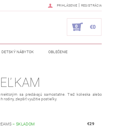
|
PRIHLÁSENIE
REGISTRÁCIA
0
€0
DETSKÝ NÁBYTOK
OBLEČENIE
NAPÍŠTE NÁM
KONTAKTY
IEĽKAM
 niektorým sa predávajú samostatne. Tiež kolieska alebo
rodiny, zlepšiť využitie postieľky.
€29
DREAMS
–
SKLADOM