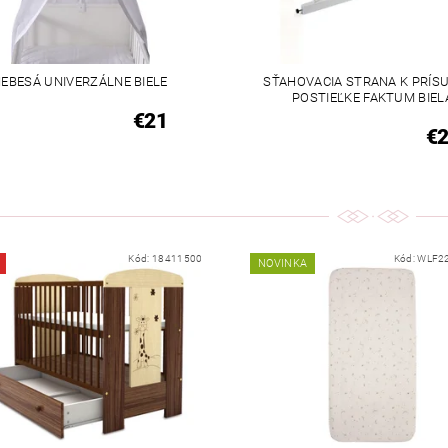
EBESÁ UNIVERZÁLNE BIELE
SŤAHOVACIA STRANA K PRÍS
POSTIEĽKE FAKTUM BIEL
€21
€
Kód:
18411500
Kód:
WLF2
NOVINKA