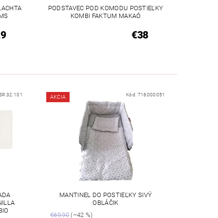
PLACHTA
PODSTAVEC POD KOMODU POSTIEĽKY
AMS
KOMBI FAKTUM MAKAÓ
29
€38
SR.32.101
Kód:
716000051
AKCIA
ADA
MANTINEL DO POSTIEĽKY SIVÝ
NILLA
OBLÁČIK
BIO
€69,90
(–42 %)