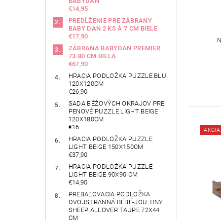
BABYDAN
€14,95
PREDĹŽENIE PRE ZÁBRANY
BABY DAN 2 KS Á 7 CM BIELE
€17,90
N
ZÁBRANA BABYDAN PREMIER
73-80 CM BIELA
€67,90
HRACIA PODLOŽKA PUZZLE BLU
120X120CM
€26,90
SADA BÉŽOVÝCH OKRAJOV PRE
PENOVÉ PUZZLE LIGHT BEIGE
120X180CM
€16
AKCIA
HRACIA PODLOŽKA PUZZLE
LIGHT BEIGE 150X150CM
€37,90
HRACIA PODLOŽKA PUZZLE
LIGHT BEIGE 90X90 CM
€14,90
PREBAĽOVACIA PODLOŽKA
DVOJSTRANNÁ BÉBÉ-JOU TINY
SHEEP ALLOVER TAUPE 72X44
CM