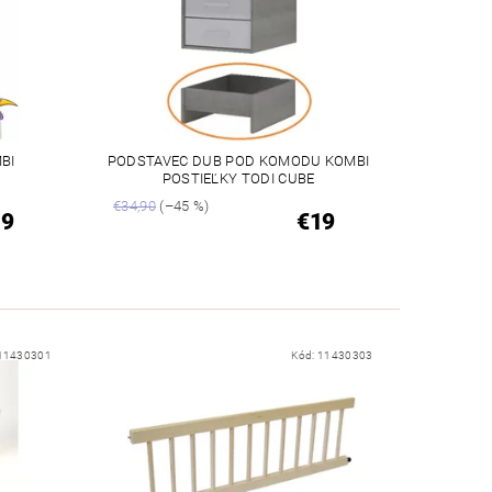
BI
PODSTAVEC DUB POD KOMODU KOMBI
POSTIEĽKY TODI CUBE
€34,90
(–45 %)
19
€19
11430301
Kód:
11430303