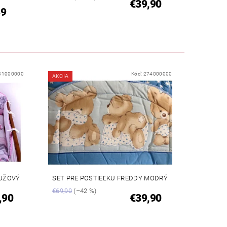
€39,90
39
31000000
Kód:
274000000
AKCIA
RUŽOVÝ
SET PRE POSTIEĽKU FREDDY MODRÝ
€69,90
(–42 %)
,90
€39,90