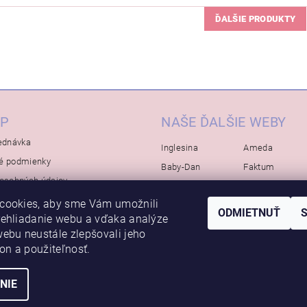
ĎALŠIE PRODUKTY
P
NAŠE ĎALŠIE WEBY
ednávka
Inglesina
Ameda
é podmienky
Baby-Dan
Faktum
osobných údajov
Rialto
Koelstra
cookies, aby sme Vám umožnili
Bébé-Jou
Bambino-Mio
ODMIETNUŤ
rehliadanie webu a vďaka analýze
Avova
ebu neustále zlepšovali jeho
kon a použiteľnosť.
NIE