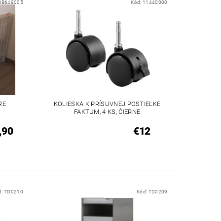
BB648005
Kód:
11440000
RE
KOLIESKA K PRÍSUVNEJ POSTIEĽKE
FAKTUM, 4 KS, ČIERNE
,90
€12
d:
TD0210
Kód:
TD0209