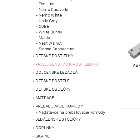
Eco Line
Némó Caravelle
Némó White
Holly Grey
CUBE
White Bunny
Magic
Nest Walnut
Sienna Cappuccino
DETSKÉ POSTIEĽKY
PRÍSLUŠENSTVO K POSTIEĽKAM
SA
DOJČENSKÉ LEŽADLÁ
DETSKÉ POSTELE
DETSKÉ OBLIEČKY
MATRACE
PREBAĽOVACIE KOMODY
Nadstavce na prebaľovacie komody
JEDÁLENSKÉ STOLIČKY
DOPLNKY
SKRINE