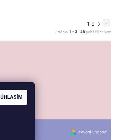
1
2
3
1
3
48
Stránka
z
-
položiek celkom
SÚHLASÍM
Vytvoril Shoptet