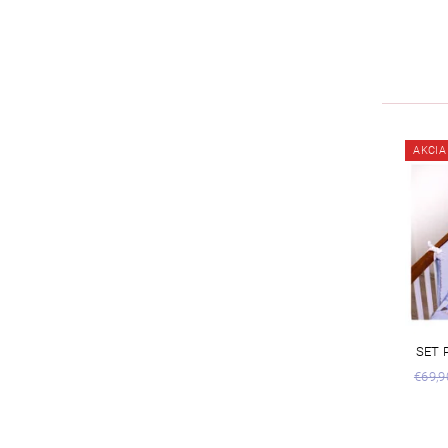
AKCIA
SET 
€69,9