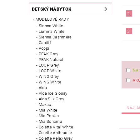
DETSKÝ NÁBYTOK
2.
MODELOVÉ RADY
Sienna White
3.
Lumina White
Sienna Cashmere
Cardiff
Poppi
PEAK Grey
PEAK Natural
LOOP Grey
NA 
LOOP White
WING Grey
AKC
WING White
Alda
Alda Ice Glossy
Alda Silk Grey
Makaó
NAJLA
Mia White
Mia PopUp
Mia Sonoma
Colette Vital White
Colette Anthracite
Colette Relax Grey