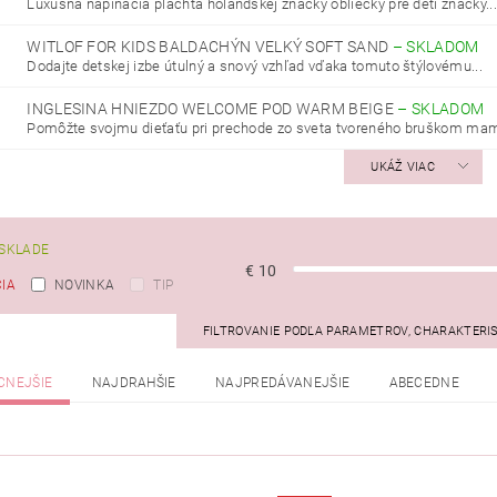
Luxusná napínacia plachta holandskej značky obliečky pre deti značky...
WITLOF FOR KIDS BALDACHÝN VELKÝ SOFT SAND
–
SKLADOM
Dodajte detskej izbe útulný a snový vzhľad vďaka tomuto štýlovému...
INGLESINA HNIEZDO WELCOME POD WARM BEIGE
–
SKLADOM
Pomôžte svojmu dieťaťu pri prechode zo sveta tvoreného bruškom mami
UKÁŽ VIAC
SKLADE
€
10
IA
NOVINKA
TIP
FILTROVANIE PODĽA PARAMETROV, CHARAKTERI
CNEJŠIE
NAJDRAHŠIE
NAJPREDÁVANEJŠIE
ABECEDNE