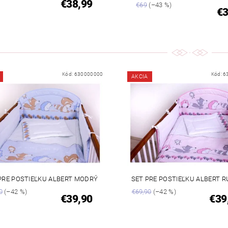
€38,99
€69
(–43 %)
€
Kód:
630000000
Kód:
6
AKCIA
PRE POSTIEĽKU ALBERT MODRÝ
SET PRE POSTIEĽKU ALBERT 
0
(–42 %)
€69,90
(–42 %)
€39,90
€39