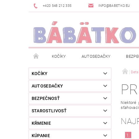
+420 548 212 335
INFO@BABETKO.EU
KOČÍKY
AUTOSEDAČKY
BEZPE
DOGSPACE
ZNAČKY
POSLEDNÁ ŠANC
Dets
KOČÍKY
PR
AUTOSEDAČKY
NOVINKY
NEWSLETTERY
MOJA OBJED
BEZPEČNOSŤ
Niektoré 
sťahovacie
STAROSTLIVOSŤ
NAJ
KŔMENIE
1.
KÚPANIE