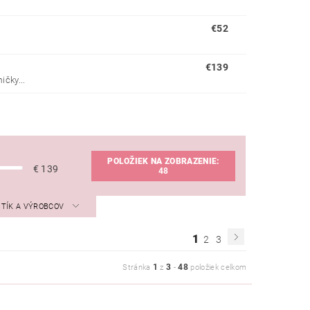
€52
€139
čky...
POLOŽIEK NA ZOBRAZENIE:
€
139
48
STÍK A VÝROBCOV
1
2
3
1
3
48
Stránka
z
-
položiek celkom