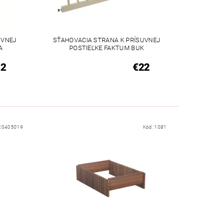
UVNEJ
SŤAHOVACIA STRANA K PRÍSUVNEJ
A
POSTIEĽKE FAKTUM BUK
22
€22
20405019
Kód:
1081