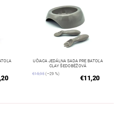
ATOĽA
UČIACA JEDÁLNA SADA PRE BATOĽA
CLAY ŠEDOBÉŽOVÁ
€15,95
(–29 %)
,20
€11,20