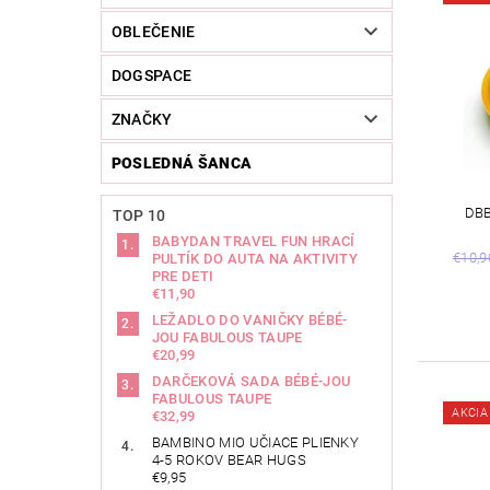
OBLEČENIE
DOGSPACE
ZNAČKY
POSLEDNÁ ŠANCA
DBB
TOP 10
BABYDAN TRAVEL FUN HRACÍ
€10,9
PULTÍK DO AUTA NA AKTIVITY
PRE DETI
€11,90
LEŽADLO DO VANIČKY BÉBÉ-
JOU FABULOUS TAUPE
€20,99
DARČEKOVÁ SADA BÉBÉ-JOU
FABULOUS TAUPE
AKCIA
€32,99
BAMBINO MIO UČIACE PLIENKY
4-5 ROKOV BEAR HUGS
€9,95