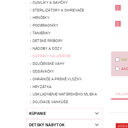
CUMLÍKY A SAVIČKY
2.
STERILIZÁTORY A OHRIEVAČE
HRNČEKY
3.
PODBRADNÍKY
TANIERIKY
DETSKÉ PRÍBORY
NÁDOBY A DÓZY
SÚPRAVY NA JEDENIE
NA 
DOJČENSKÉ VÁHY
AKC
ODSÁVAČKY
CHRÁNIČE A PRSNÉ VLOŽKY
HRYZÁTKA
NAJLA
USKLADNENIE MATERSKÉHO MLIEKA
DOJČIACE VANKÚŠE
KÚPANIE
DETSKÝ NÁBYTOK
AKCIA