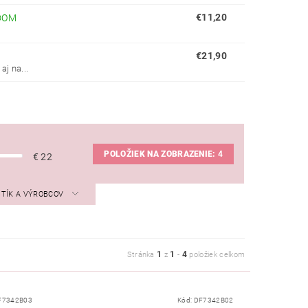
€11,20
DOM
.
€21,90
j na...
POLOŽIEK NA ZOBRAZENIE:
4
€
22
STÍK A VÝROBCOV
1
1
4
Stránka
z
-
položiek celkom
F7342B03
Kód:
DF7342B02