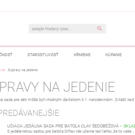
ČNOSŤ
STAROSTLIVOSŤ
KŔMENIE
KÚPANIE
A
nie
Súpravy na jedenie
OBCHODNÉ PODMIENKY
OCHRANA OSOBNÝCH ÚDAJOV
PRAVY NA JEDENIE
NÁVKA
ká
sada pre
deti môže
byť
vhodným
darčekom k
1.
narodeninám
. Zvlášť, keď
PREDÁVANEJŠIE
UČIACA JEDÁLNA SADA PRE BATOĽA CLAY ŠEDOBÉŽOVÁ
–
SKLA
S jedálenskou sadou pre batoľa Difrax ide učenie tak ľahko, že to vaše...