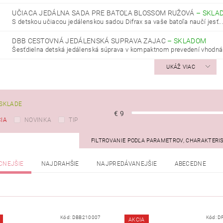
UČIACA JEDÁLNA SADA PRE BATOĽA BLOSSOM RUŽOVÁ
–
SKLA
S detskou učiacou jedálenskou sadou Difrax sa vaše batoľa naučí jesť..
DBB CESTOVNÁ JEDÁLENSKÁ SUPRAVA ZAJAC
–
SKLADOM
Šesťdielna detská jedálenská súprava v kompaktnom prevedení vhodná a
UKÁŽ VIAC
SKLADE
€
9
IA
NOVINKA
TIP
FILTROVANIE PODĽA PARAMETROV, CHARAKTERI
CNEJŠIE
NAJDRAHŠIE
NAJPREDÁVANEJŠIE
ABECEDNE
Kód:
DBB210007
Kód:
D
AKCIA