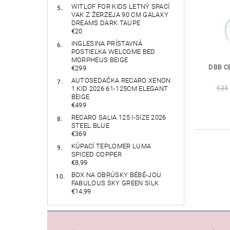
WITLOF FOR KIDS LETNÝ SPACÍ
VAK Z ŽERZEJA 90 CM GALAXY
DREAMS DARK TAUPE
€20
INGLESINA PRÍSTAVNÁ
POSTIEĽKA WELCOME BED
MORPHEUS BEIGE
DBB C
€299
AUTOSEDAČKA RECARO XENON
€35
1 KID 2026 61-125CM ELEGANT
BEIGE
€499
RECARO SALIA 125 I-SIZE 2026
STEEL BLUE
€369
KÚPACÍ TEPLOMER LUMA
SPICED COPPER
€8,99
BOX NA OBRÚSKY BÉBÉ-JOU
FABULOUS SKY GREEN SILK
€14,99