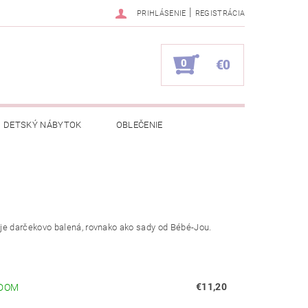
|
PRIHLÁSENIE
REGISTRÁCIA
0
€0
DETSKÝ NÁBYTOK
OBLEČENIE
NAPÍŠTE NÁM
KONTAKTY
 je
darčekovo
balená
,
rovnako
ako sady
od
Bébé
-
Jou
.
€11,20
DOM