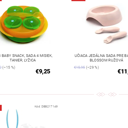
 BABY SNACK, SADA 4 MISIEK,
UČIACA JEDÁLNA SADA PRE B
TANIER, LYŽICA
BLOSSOM RUŽOVÁ
0
(–15 %)
€15,95
(–29 %)
€9,25
€11
Kód:
DBB217149