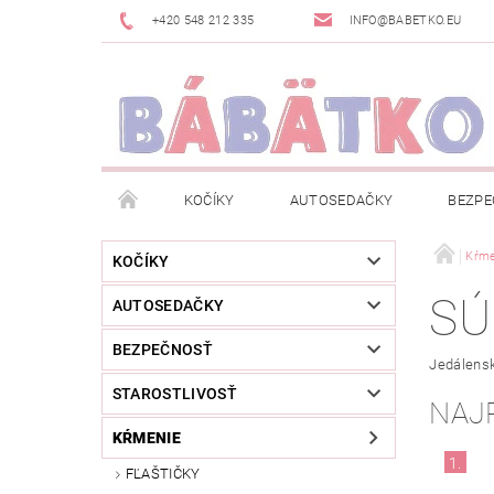
+420 548 212 335
INFO@BABETKO.EU
KOČÍKY
AUTOSEDAČKY
BEZPE
DOGSPACE
ZNAČKY
POSLEDNÁ ŠANC
Kŕme
KOČÍKY
SÚ
AUTOSEDAČKY
NOVINKY
NEWSLETTERY
MOJA OBJED
BEZPEČNOSŤ
Jedálens
STAROSTLIVOSŤ
NAJ
KŔMENIE
1.
FĽAŠTIČKY