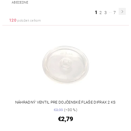
ABECEDNE
...
1
2
3
7
120
položiek celkom
NÁHRADNÝ VENTIL PRE DOJČENSKÉ FĽAŠE DIFRAX 2 KS
€3,99
(–30 %)
€2,79