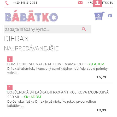
+420 548 212 335
INFO@BABETKO.EU
0
€0
DIFRAX
NAJPREDÁVANEJŠIE
1.
CUMLÍK DIFRAX NATURAL I LOVE MAMA 18+
–
SKLADOM
Difrax anatomicky tvarovaný cumlík úplne naplňuje sacie potreby
vášho...
€5,79
2.
DOJČENSKÁ S-FĽAŠKA DIFRAX ANTIKOLIKOVÁ MODROSIVÁ
250 ML
–
SKLADOM
Dojčenská fľaška Difrax je už niekoľko rokov prvou voľbou
bábätiek,...
€9,99