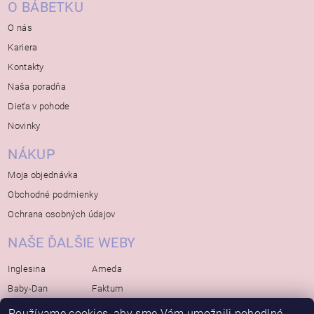
O BÁBETKU
O nás
Kariera
Kontakty
Naša poradňa
Dieťa v pohode
Novinky
NÁKUP
Moja objednávka
Obchodné podmienky
Ochrana osobných údajov
NAŠE ĎALŠIE WEBY
Inglesina
Ameda
Baby-Dan
Faktum
Rialto
Koelstra
Používame cookies, aby sme Vám umožnili pohodlné