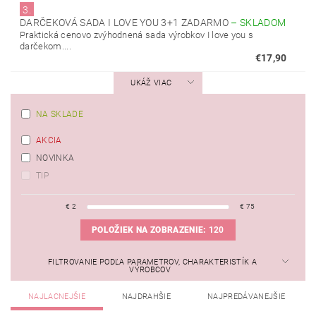
3.
DARČEKOVÁ SADA I LOVE YOU 3+1 ZADARMO
–
SKLADOM
Praktická cenovo zvýhodnená sada výrobkov I love you s
darčekom....
€17,90
UKÁŽ VIAC
NA SKLADE
AKCIA
NOVINKA
TIP
€
2
€
75
POLOŽIEK NA ZOBRAZENIE:
120
FILTROVANIE PODĽA PARAMETROV, CHARAKTERISTÍK A
VÝROBCOV
NAJLACNEJŠIE
NAJDRAHŠIE
NAJPREDÁVANEJŠIE