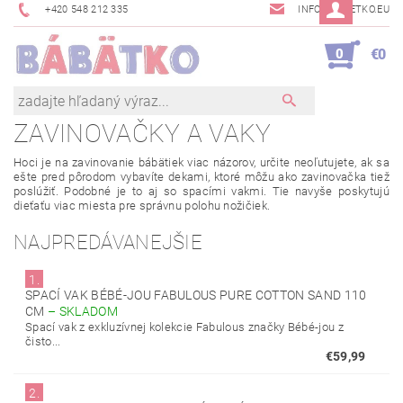
+420 548 212 335
INFO@BABETKO.EU
0
€0
ZAVINOVAČKY A VAKY
Hoci je na zavinovanie bábätiek viac názorov, určite neoľutujete, ak sa
ešte pred pôrodom vybavíte dekami, ktoré môžu ako zavinovačka tiež
poslúžiť. Podobné je to aj so spacími vakmi. Tie navyše poskytujú
dieťaťu viac miesta pre správnu polohu nožičiek.
NAJPREDÁVANEJŠIE
1.
SPACÍ VAK BÉBÉ-JOU FABULOUS PURE COTTON SAND 110
CM
–
SKLADOM
Spací vak z exkluzívnej kolekcie Fabulous značky Bébé-jou z
čisto...
€59,99
2.