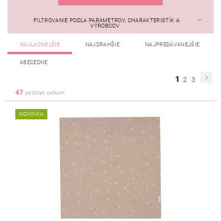
FILTROVANIE PODĽA PARAMETROV, CHARAKTERISTÍK A
VÝROBCOV
NAJLACNEJŠIE
NAJDRAHŠIE
NAJPREDÁVANEJŠIE
ABECEDNE
1
2
3
47
položiek celkom
NOVINKA