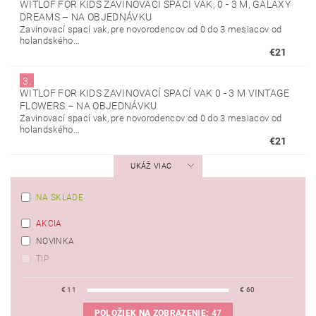
WITLOF FOR KIDS ZAVINOVACÍ SPACÍ VAK, 0 - 3 M, GALAXY
DREAMS
–
NA OBJEDNÁVKU
Zavinovací spací vak, pre novorodencov od 0 do 3 mesiacov od
holandského...
€21
3.
WITLOF FOR KIDS ZAVINOVACÍ SPACÍ VAK 0 - 3 M VINTAGE
FLOWERS
–
NA OBJEDNÁVKU
Zavinovací spací vak, pre novorodencov od 0 do 3 mesiacov od
holandského...
€21
UKÁŽ VIAC
NA SKLADE
AKCIA
NOVINKA
TIP
€
11
€
60
POLOŽIEK NA ZOBRAZENIE:
47