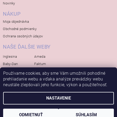
Novinky
NÁKUP
Moja objednávka
Obchodné podmienky
Ochrana osobných údajov
NAŠE ĎALŠIE WEBY
Inglesina
Ameda
Baby-Dan
Faktum
Rialto
Koelstra
Používame cookies, aby sme Vám umožnili pohodlné
Bébé-Jou
prehliadanie webu a vďaka analýze prevádzky webu
Bambino-Mio
neustále zlepšovali jeho funkcie, výkon a použiteľnosť.
Avova
NASTAVENIE
2026 © Bábätko, všetky práva vyhradené
Vytvoril Shoptet
ODMIETNUŤ
SÚHLASÍM