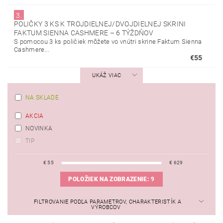
3.
POLIČKY 3 KS K TROJDIELNEJ/DVOJDIELNEJ SKRINI
FAKTUM SIENNA CASHMERE
–
6 TÝŽDŇOV
S pomocou 3 ks poličiek môžete vo vnútri skrine Faktum Sienna
Cashmere...
€55
UKÁŽ VIAC
NA SKLADE
AKCIA
NOVINKA
TIP
€
55
€
629
POLOŽIEK NA ZOBRAZENIE:
9
FILTROVANIE PODĽA PARAMETROV, CHARAKTERISTÍK A
VÝROBCOV