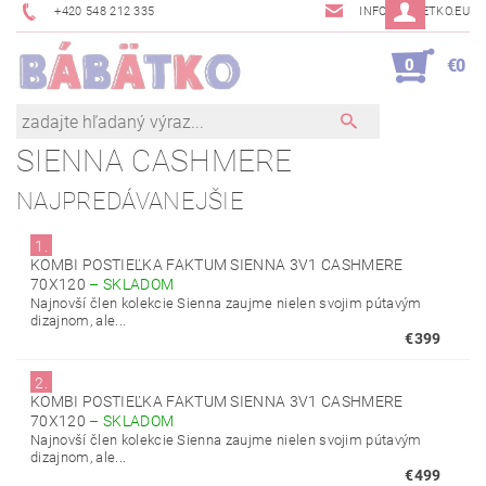
+420 548 212 335
INFO@BABETKO.EU
0
€0
SIENNA CASHMERE
NAJPREDÁVANEJŠIE
1.
KOMBI POSTIEĽKA FAKTUM SIENNA 3V1 CASHMERE
70X120
–
SKLADOM
Najnovší člen kolekcie Sienna zaujme nielen svojim pútavým
dizajnom, ale...
€399
2.
KOMBI POSTIEĽKA FAKTUM SIENNA 3V1 CASHMERE
70X120
–
SKLADOM
Najnovší člen kolekcie Sienna zaujme nielen svojim pútavým
dizajnom, ale...
€499