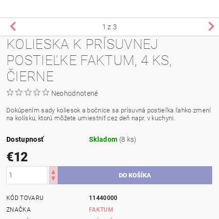
1
z 3
KOLIESKA K PRÍSUVNEJ
POSTIEĽKE FAKTUM, 4 KS,
ČIERNE
Neohodnotené
Dokúpením sady koliesok a bočnice sa prísuvná postieľka ľahko zmení
na kolísku, ktorú môžete umiestniť cez deň napr. v kuchyni.
Dostupnosť
Skladom
(8 ks)
€12
KÓD TOVARU
11440000
ZNAČKA
FAKTUM