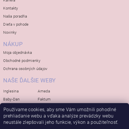
Kariera
Kontakty
Naša poradňa
Dieťa v pohode
Novinky
NÁKUP
Moja objednávka
Obchodné podmienky
Ochrana osobných údajov
NAŠE ĎALŠIE WEBY
Inglesina
Ameda
Baby-Dan
Faktum
Rialto
Koelstra
Používame cookies, aby sme Vám umožnili pohodlné
prehliadanie webu a vďaka analýze prevádzky webu
Bébé-Jou
Bambino-Mio
neustále zlepšovali jeho funkcie, výkon a použiteľnosť.
Avova