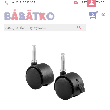
+420 548 212 335
INFO@BABETKO.EU
0
€0