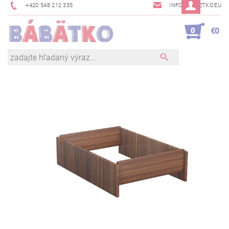
+420 548 212 335
INFO@BABETKO.EU
0
€0