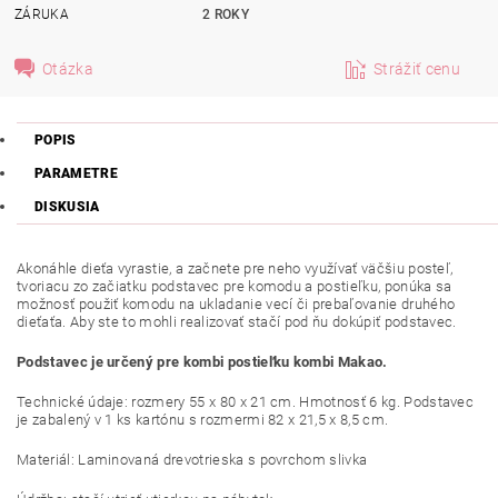
ZÁRUKA
2 ROKY
Otázka
Strážiť cenu
POPIS
PARAMETRE
DISKUSIA
Akonáhle dieťa vyrastie, a začnete pre neho využívať väčšiu posteľ,
tvoriacu zo začiatku podstavec pre komodu a postieľku, ponúka sa
možnosť použiť komodu na ukladanie vecí či prebaľovanie druhého
dieťaťa. Aby ste to mohli realizovať stačí pod ňu dokúpiť podstavec.
Podstavec je určený pre kombi postieľku kombi Makao.
Technické údaje: rozmery 55 x 80 x 21 cm. Hmotnosť 6 kg. Podstavec
je zabalený v 1 ks kartónu s rozmermi 82 x 21,5 x 8,5 cm.
Materiál: Laminovaná drevotrieska s povrchom slivka