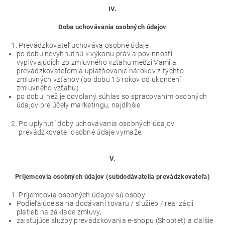
IV.
Doba uchovávania osobných údajov
Prevádzkovateľ uchováva osobné údaje
po dobu nevyhnutnú k výkonu práv a povinností
vyplývajúcich zo zmluvného vzťahu medzi Vami a
prevádzkovateľom a uplatňovanie nárokov z týchto
zmluvných vzťahov (po dobu 15 rokov od ukončení
zmluvného vzťahu).
po dobu, než je odvolaný súhlas so spracovaním osobných
údajov pre účely marketingu, najdlhšie
Po uplynutí doby uchovávania osobných údajov
prevádzkovateľ osobné údaje vymaže.
V.
Príjemcovia osobných údajov (subdodávatelia prevádzkovateľa)
Príjemcovia osobných údajov sú osoby
Podieľajúce sa na dodávaní tovaru / služieb / realizácii
platieb na základe zmluvy,
zaisťujúce služby prevádzkovania e-shopu (Shoptet) a ďalšie