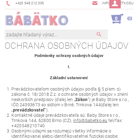
+420 548 212 335
INFO@BABETKO.EU
0
€0
OCHRANA OSOBNÝCH ÚDAJOV
Podmienky ochrany osobných údajov
I.
Základní ustanovení
Prevádzkovateľom osobných údajov podľa § 5 písm. o)
zákona č. 18/2018 Z.z. o ochrane osobných údajov v znení
neskorších predpisov (ďalej len „
Zákon
“) je Baby Store s.r.o.,
IČO 24393673 so sídlom v Brně, Trnkova 144(ďalej len:
„
prevádzkovateľ
“).
Kontaktné údaje prevádzkovateľa sú: Baby Store s.r.o.,
Trnkova 144, 62800 Brno (CZ),
info@babetko.eu
tel/fax:
+420548210740
Osobnými údajmi sa rozumejú všetky informácie o
identifikovanej alebo identifikovateľnej fyzickej osobe;