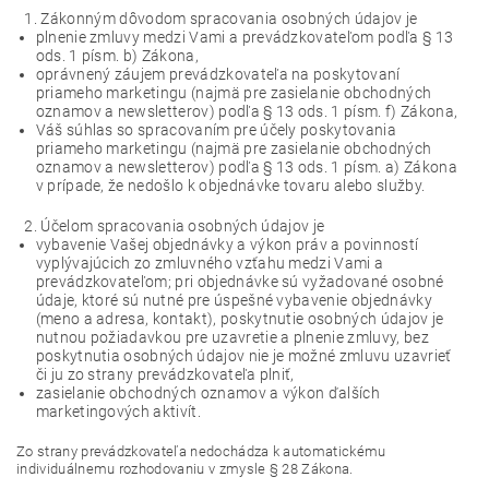
Zákonným dôvodom spracovania osobných údajov je
plnenie zmluvy medzi Vami a prevádzkovateľom podľa § 13
ods. 1 písm. b) Zákona,
oprávnený záujem prevádzkovateľa na poskytovaní
priameho marketingu (najmä pre zasielanie obchodných
oznamov a newsletterov) podľa § 13 ods. 1 písm. f) Zákona,
Váš súhlas so spracovaním pre účely poskytovania
priameho marketingu (najmä pre zasielanie obchodných
oznamov a newsletterov) podľa § 13 ods. 1 písm. a) Zákona
v prípade, že nedošlo k objednávke tovaru alebo služby.
Účelom spracovania osobných údajov je
vybavenie Vašej objednávky a výkon práv a povinností
vyplývajúcich zo zmluvného vzťahu medzi Vami a
prevádzkovateľom; pri objednávke sú vyžadované osobné
údaje, ktoré sú nutné pre úspešné vybavenie objednávky
(meno a adresa, kontakt), poskytnutie osobných údajov je
nutnou požiadavkou pre uzavretie a plnenie zmluvy, bez
poskytnutia osobných údajov nie je možné zmluvu uzavrieť
či ju zo strany prevádzkovateľa plniť,
zasielanie obchodných oznamov a výkon ďalších
marketingových aktivít.
Zo strany prevádzkovateľa nedochádza k automatickému
individuálnemu rozhodovaniu v zmysle § 28 Zákona.