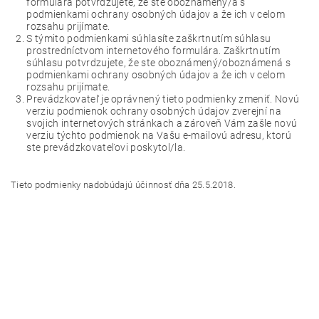
formulára potvrdzujete, že ste oboznámený/á s
podmienkami ochrany osobných údajov a že ich v celom
rozsahu prijímate.
S týmito podmienkami súhlasíte zaškrtnutím súhlasu
prostredníctvom internetového formulára. Zaškrtnutím
súhlasu potvrdzujete, že ste oboznámený/oboznámená s
podmienkami ochrany osobných údajov a že ich v celom
rozsahu prijímate.
Prevádzkovateľ je oprávnený tieto podmienky zmeniť. Novú
verziu podmienok ochrany osobných údajov zverejní na
svojich internetových stránkach a zároveň Vám zašle novú
verziu týchto podmienok na Vašu e-mailovú adresu, ktorú
ste prevádzkovateľovi poskytol/la.
Tieto podmienky nadobúdajú účinnosť dňa 25.5.2018.