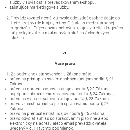
služby v súvislosti s prevádzkovaním e-shopu,
zaisťujúce marketingové služby.
Prevádzkovateľ nemá v úmysle odovzdať osobné údaje do
tretej krajiny (do krajiny mimo EU) alebo medzinárodnej
organizácii. Príjemcovia osobných údajov v tretích krajinách
sú poskytovatelia mailingových služieb / cloudových
služieb.
VI.
Vaše práva
Za podmienok stanovených v Zákone máte
právo na prístup ku svojím osobným údajom podľa § 21
Zákona,
právo na opravu osobných údajov podľa § 22 Zákona,
poprípade obmedzenie spracovania podľa § 24 Zákona,
právo na výmaz osobných údajov podľa § 23 Zákona,
právo vzniesť námietku proti spracovaniu podľa § 27
Zákona,
právo na prenositeľnosť údajov podľa § 26 Zákona,
právo odvolať súhlas so spracovaním písomne alebo
elektronicky na adresu alebo email prevádzkovateľa
uvedený v čl. III týchto podmienok.