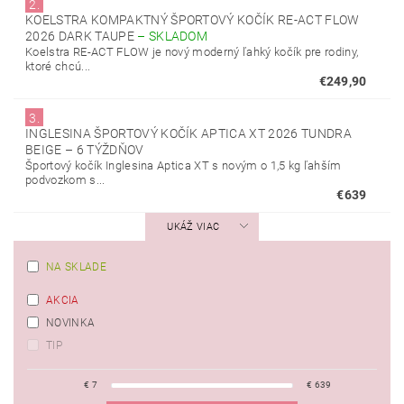
2.
KOELSTRA KOMPAKTNÝ ŠPORTOVÝ KOČÍK RE-ACT FLOW
2026 DARK TAUPE
–
SKLADOM
Koelstra RE-ACT FLOW je nový moderný ľahký kočík pre rodiny,
ktoré chcú...
€249,90
3.
INGLESINA ŠPORTOVÝ KOČÍK APTICA XT 2026 TUNDRA
BEIGE
–
6 TÝŽDŇOV
Športový kočík Inglesina Aptica XT s novým o ​​1,5 kg ľahším
podvozkom s...
€639
UKÁŽ VIAC
NA SKLADE
AKCIA
NOVINKA
TIP
€
7
€
639