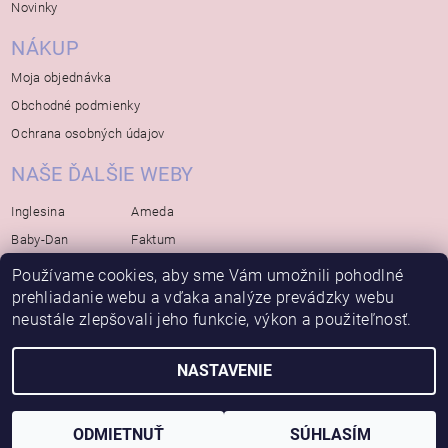
Novinky
NÁKUP
Moja objednávka
Obchodné podmienky
Ochrana osobných údajov
NAŠE ĎALŠIE WEBY
Inglesina
Ameda
Baby-Dan
Faktum
Rialto
Koelstra
Používame cookies, aby sme Vám umožnili pohodlné
Bébé-Jou
Bambino-Mio
prehliadanie webu a vďaka analýze prevádzky webu
neustále zlepšovali jeho funkcie, výkon a použiteľnosť.
Avova
NASTAVENIE
2026 © Bábätko, všetky práva vyhradené
Vytvoril Shoptet
ODMIETNUŤ
SÚHLASÍM