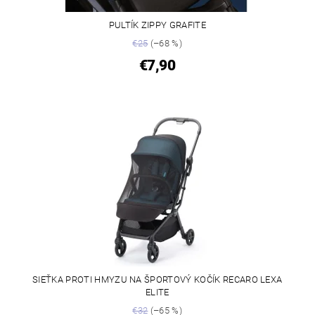
PULTÍK ZIPPY GRAFITE
€25
(–68 %)
€7,90
SIEŤKA PROTI HMYZU NA ŠPORTOVÝ KOČÍK RECARO LEXA
ELITE
€32
(–65 %)