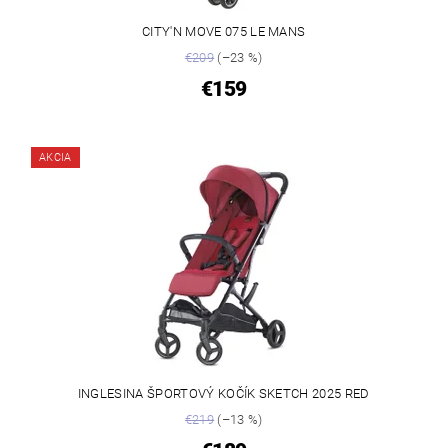
CITY'N MOVE 075 LE MANS
€209
(–23 %)
€159
AKCIA
INGLESINA ŠPORTOVÝ KOČÍK SKETCH 2025 RED
€219
(–13 %)