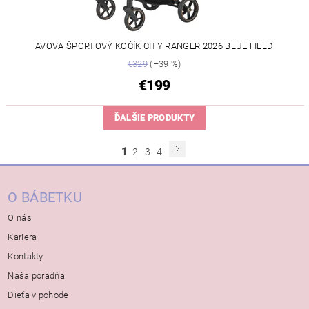
AVOVA ŠPORTOVÝ KOČÍK CITY RANGER 2026 BLUE FIELD
€329
(–39 %)
€199
ĎALŠIE PRODUKTY
1
2
3
4
O BÁBETKU
O nás
Kariera
Kontakty
Naša poradňa
Dieťa v pohode