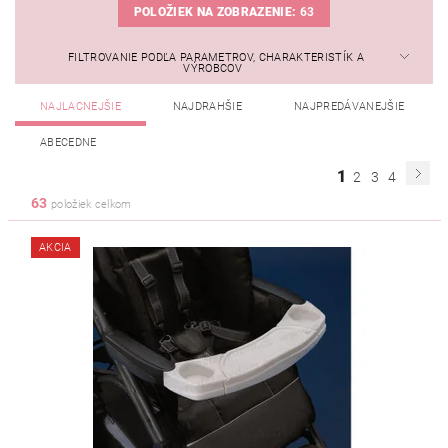
POLOŽIEK NA ZOBRAZENIE:
63
FILTROVANIE PODĽA PARAMETROV, CHARAKTERISTÍK A
VÝROBCOV
NAJLACNEJŠIE
NAJDRAHŠIE
NAJPREDÁVANEJŠIE
ABECEDNE
1
2
3
4
63
položiek celkom
AKCIA