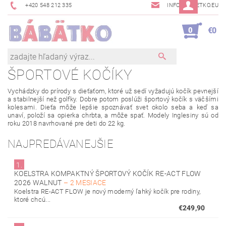
+420 548 212 335
INFO@BABETKO.EU
0
€0
ŠPORTOVÉ KOČÍKY
Vychádzky
do
prírody
s dieťaťom, ktoré už
sedí
vyžadujú
kočík
pevnejší
a stabilnejší
než
golfky
.
Dobre
potom
poslúži
športový
kočík
s
väčšími
kolesami
.
Dieťa
môže
lepšie
spoznávať
svet
okolo
seba
a
keď
sa
unaví
,
položí
sa
opierka
chrbta
, a
môže
spať. Modely
Inglesiny
sú od
roku
2018
navrhované
pre
deti do
22
kg
.
NAJPREDÁVANEJŠIE
1.
KOELSTRA KOMPAKTNÝ ŠPORTOVÝ KOČÍK RE-ACT FLOW
2026 WALNUT
–
2 MESIACE
Koelstra RE-ACT FLOW je nový moderný ľahký kočík pre rodiny,
ktoré chcú...
€249,90