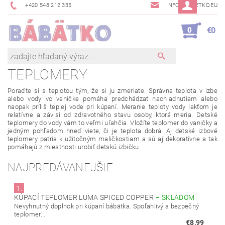
+420 548 212 335
INFO@BABETKO.EU
0
€0
TEPLOMERY
Poraďte si s teplotou
tým
,
že si ju
zmeriate
.
Správna teplota
v
izbe
alebo
vody vo
vaničke
pomáha
predchádzať
nachladnutiam
alebo
naopak príliš
teplej
vode pri
kúpaní
.
Meranie teploty
vody
lakťom
je
relatívne
a
závisí
od zdravotného stavu
osoby,
ktorá meria
.
Detské
teplomery
do vody
vám
to
veľmi
uľahčia
.
Vložíte
teplomer
do vaničky
a
jedným
pohľadom
hneď
viete, či
je teplota
dobrá
.
Aj
detské
izbové
teplomery
patria
k
užitočným
maličkostiam
a
sú
aj
dekoratívne
a
tak
pomáhajú
z miestnosti urobiť
detskú izbičku
.
NAJPREDÁVANEJŠIE
1.
KÚPACÍ TEPLOMER LUMA SPICED COPPER
–
SKLADOM
Nevyhnutný doplnok pri kúpaní bábätka. Spoľahlivý a bezpečný
teplomer...
€8,99