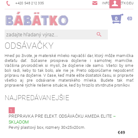
+420 548 212 335
INFO@BABETKO.EU
0
€0
ODSÁVAČKY
Hneď po
živote
, je materské mlieko najväčší dar, ktorý môže mamička
dieťaťu dať. Súčasne prospieva dojčenie
i samotnej
mamičke.
Väčšina prvorodičiek si myslí, že dojčenie ide samo. Všetci by sme
boli radi, keby to tak bolo, ale nie je. Preto odporúčame nepodceniť
prípravu na dojčenie. V čase, keď máte ešte dostatok času, si
pripravte
všetko
aj
pre
odsávanie
materského
mlieka
. Budete tak mať
pripravené
rýchle riešenie
situácie
,
keď
by
hrozilo
stvrdnutie
prsníkov.
NAJPREDÁVANEJŠIE
1.
PREPRAVKA PRE ELEKT. ODSÁVAČKU AMEDA ELITE
–
SKLADOM
Pevný plastový box, rozmery 30x25x20cm.
€49