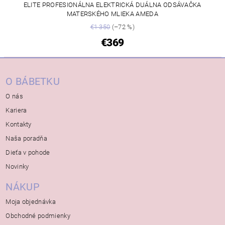
ELITE PROFESIONÁLNA ELEKTRICKÁ DUÁLNA ODSÁVAČKA
MATERSKÉHO MLIEKA AMEDA
€1 350
(–72 %)
€369
O BÁBETKU
O nás
Kariera
Kontakty
Naša poradňa
Dieťa v pohode
Novinky
NÁKUP
Moja objednávka
Obchodné podmienky