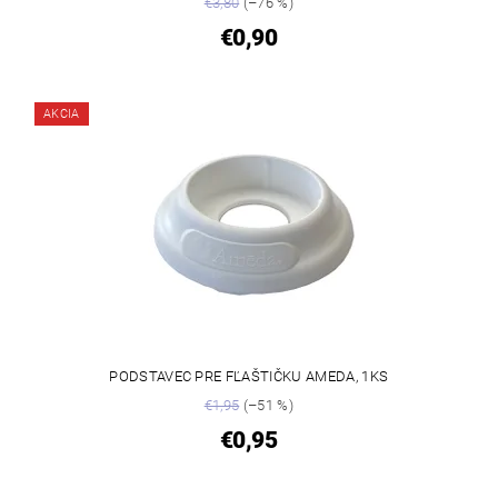
€3,80
(–76 %)
€0,90
AKCIA
PODSTAVEC PRE FĽAŠTIČKU AMEDA, 1KS
€1,95
(–51 %)
€0,95