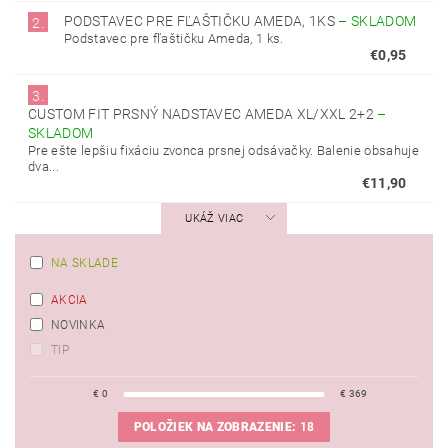
PODSTAVEC PRE FĽAŠTIČKU AMEDA, 1KS
–
SKLADOM
2.
Podstavec pre fľaštičku Ameda, 1 ks.
€0,95
3.
CUSTOM FIT PRSNÝ NADSTAVEC AMEDA XL/XXL 2+2
–
SKLADOM
Pre ešte lepšiu fixáciu zvonca prsnej odsávačky. Balenie obsahuje
dva...
€11,90
UKÁŽ VIAC
NA SKLADE
AKCIA
NOVINKA
TIP
€
0
€
369
POLOŽIEK NA ZOBRAZENIE:
18