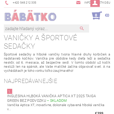
+420 548 212 335
INFO@BABETKO.EU
0
€0
VANIČKY A ŠPORTOVÉ
SEDAČKY
Športové sedačky a
hlboké
vaničky tvoria
hlavné druhy
korbičiek a
nadstavieb kočíkov. Vanička pre obdobie kedy dieťa leží a
sedačka
neskôr, od 6. mesiaca, až bezpečne sedí. V tomto období
už
kočík
neslúži len
na spánok
, ale Vaše maličké
začína
objavovať
svet
.
A
na
vychádzkach
je toho
vonku
toľko
zaujímavého
!
NAJPREDÁVANEJŠIE
1.
INGLESINA HLBOKÁ VANIČKA APTICA XT 2025 TAIGA
GREEN BEZ PODVOZKU
–
SKLADOM
Vanička Aptica XT, inovatívne, dokonale vybavená hlboká vanička
v...
€399