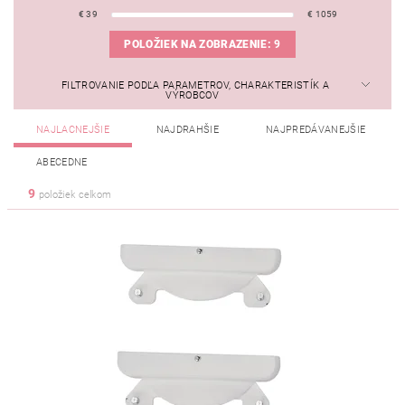
€
39
€
1059
POLOŽIEK NA ZOBRAZENIE:
9
FILTROVANIE PODĽA PARAMETROV, CHARAKTERISTÍK A
VÝROBCOV
NAJLACNEJŠIE
NAJDRAHŠIE
NAJPREDÁVANEJŠIE
ABECEDNE
9
položiek celkom