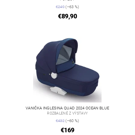
€249
(–63 %)
€89,90
VANIČKA INGLESINA QUAD 2024 OCEAN BLUE
ROZBALENÉ Z VÝSTAVY
€432
(–60 %)
€169