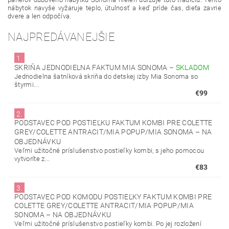
nábytok navyše vyžaruje teplo, útulnosť a keď príde čas, dieťa zavrie
dvere a len odpočíva.
NAJPREDÁVANEJŠIE
1.
SKRIŇA JEDNODIELNA FAKTUM MIA SONOMA
–
SKLADOM
Jednodielna šatníková skriňa do detskej izby Mia Sonoma so
štyrmi...
€99
2.
PODSTAVEC POD POSTIEĽKU FAKTUM KOMBI PRE COLETTE
GREY/COLETTE ANTRACIT/MIA POPUP/MIA SONOMA
–
NA
OBJEDNÁVKU
Veľmi užitočné príslušenstvo postieľky kombi, s jeho pomocou
vytvoríte z...
€83
3.
PODSTAVEC POD KOMODU POSTIEĽKY FAKTUM KOMBI PRE
COLETTE GREY/COLETTE ANTRACIT/MIA POPUP/MIA
SONOMA
–
NA OBJEDNÁVKU
Veľmi užitočné príslušenstvo postieľky kombi. Po jej rozložení