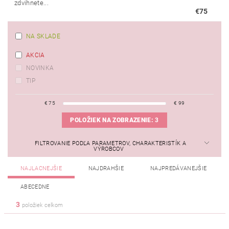
zdvihnete...
€75
NA SKLADE
AKCIA
NOVINKA
TIP
€
75
€
99
POLOŽIEK NA ZOBRAZENIE:
3
FILTROVANIE PODĽA PARAMETROV, CHARAKTERISTÍK A
VÝROBCOV
NAJLACNEJŠIE
NAJDRAHŠIE
NAJPREDÁVANEJŠIE
ABECEDNE
3
položiek celkom