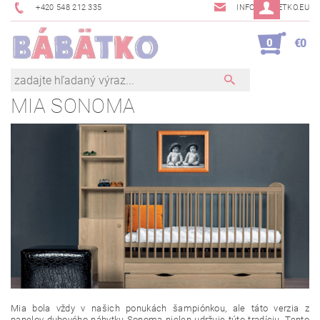
+420 548 212 335
INFO@BABETKO.EU
0
€0
MIA SONOMA
Mia bola vždy v našich ponukách šampiónkou, ale táto verzia z
panelov dubového nábytku Sonoma nielen udržuje túto tradíciu. Tento