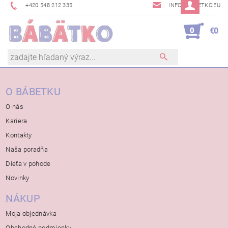
+420 548 212 335
INFO@BABETKO.EU
0
€0
O BÁBETKU
O nás
Kariera
Kontakty
Naša poradňa
Dieťa v pohode
Novinky
NÁKUP
Moja objednávka
Obchodné podmienky