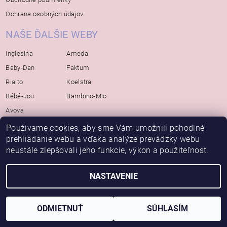
Ochrana osobných údajov
NAŠE ĎALŠIE WEBY
Inglesina
Ameda
Baby-Dan
Faktum
Rialto
Koelstra
Bébé-Jou
Bambino-Mio
Avova
Používame cookies, aby sme Vám umožnili pohodlné
prehliadanie webu a vďaka analýze prevádzky webu
2026 © Bábätko, všetky práva vyhradené
neustále zlepšovali jeho funkcie, výkon a použiteľnosť.
Vytvoril Shoptet
NASTAVENIE
ODMIETNUŤ
SÚHLASÍM