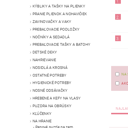
1.
KÝBLIKY A TAŠKY NA PLIENKY
PRANIE PLIENOK A NOHAVIČIEK
2.
ZAVINOVAČKY A VAKY
PREBAĽOVACIE PODLOŽKY
NOČNÍKY A SEDADLÁ
3.
PREBAĽOVACIE TAŠKY A BATOHY
DETSKÉ DEKY
NAHRIEVANIE
NOSIDLÁ A KROSNÁ
NA 
OSTATNÉ POTREBY
HYGIENICKÉ POTREBY
AKC
NOSNÉ ODSÁVAČKY
HREBENE A KEFY NA VLASY
PUZDRA NA OBRÚSKY
NAJLA
KĽÚČENKY
NA HRANIE
Penové puzzle na zem