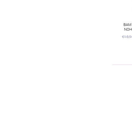
BAM
NOH
€15,9