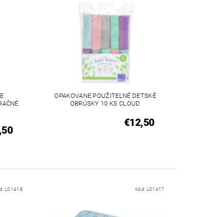
E
OPAKOVANE POUŽITEĽNÉ DETSKÉ
ARAČNÉ
OBRÚSKY 10 KS CLOUD
€12,50
,50
d:
L01418
Kód:
L01417