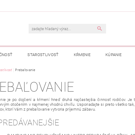
ČNOSŤ
STAROSTLIVOSŤ
KŔMENIE
KÚPANIE
A
stlivosť
Prebaľovanie
OBCHODNÉ PODMIENKY
OCHRANA OSOBNÝCH ÚDAJOV
EBAĽOVANIE
NÁVKA
nie je po dojčení a kŕmení hneď druhá najčastejšia činnosť rodičov. Je 
prvým otočením v najmenej vhodnú chvíľu. Usporiadajte si preto všetko tak
v, ktorí Vám z prebaľovanie vytvoria príjemnú zábavu.
PREDÁVANEJŠIE