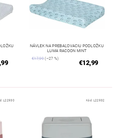
DLOŽKU
NÁVLEK NA PREBAĽOVACIU PODLOŽKU
LUMA RACOON MINT
€17,99
(–27 %)
,99
€12,99
d:
L22930
Kód:
L22932