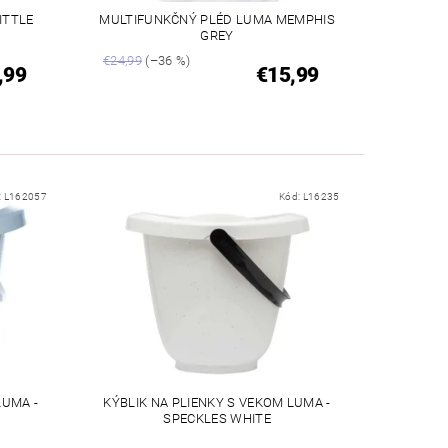
ITTLE
MULTIFUNKČNÝ PLÉD LUMA MEMPHIS
GREY
€24,99
(–36 %)
,99
€15,99
:
L162057
Kód:
L16235
LUMA -
KÝBLIK NA PLIENKY S VEKOM LUMA -
SPECKLES WHITE