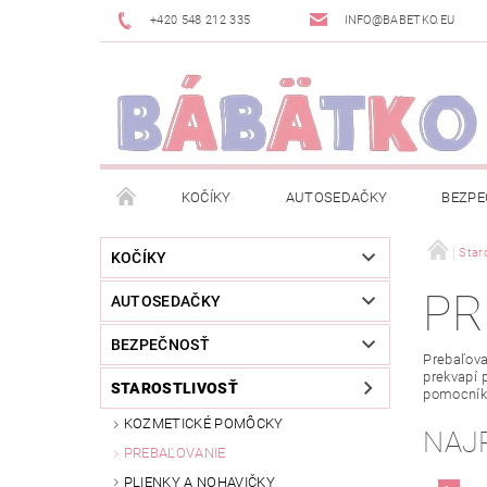
+420 548 212 335
INFO@BABETKO.EU
KOČÍKY
AUTOSEDAČKY
BEZPE
DOGSPACE
ZNAČKY
POSLEDNÁ ŠANC
Staro
KOČÍKY
PR
AUTOSEDAČKY
NOVINKY
NEWSLETTERY
MOJA OBJED
BEZPEČNOSŤ
Prebaľova
prekvapí 
STAROSTLIVOSŤ
pomocníko
KOZMETICKÉ POMÔCKY
NAJ
PREBAĽOVANIE
PLIENKY A NOHAVIČKY