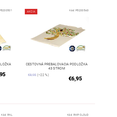
P5200501
Kód:
P5200543
AKCIA
DLOŽKA
CESTOVNÁ PREBAĽOVACIA PODLOŽKA
43 STROM
95
€8,95
(–22 %)
€6,95
Kód:
RNL
Kód:
RWP CLOUD