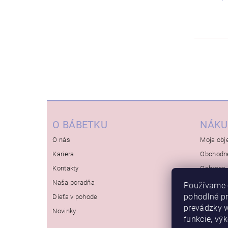
O BÁBETKU
NÁKU
O nás
Moja obj
Kariera
Obchodn
Kontakty
Ochrana 
Naša poradňa
Používame 
pohodlné p
Dieťa v pohode
prevádzky w
Novinky
funkcie, vý