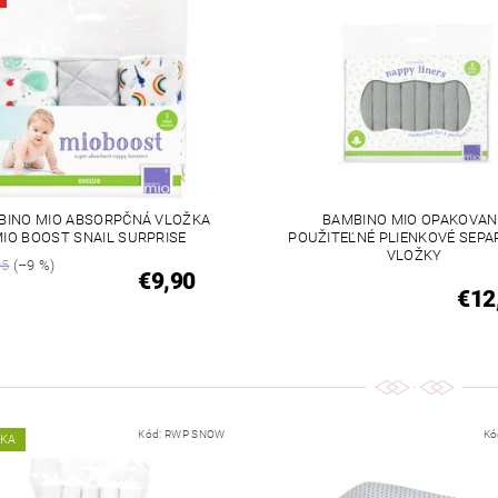
BINO MIO ABSORPČNÁ VLOŽKA
BAMBINO MIO OPAKOVAN
IO BOOST SNAIL SURPRISE
POUŽITEĽNÉ PLIENKOVÉ SEP
VLOŽKY
95
(–9 %)
€9,90
€12
Kód:
RWP SNOW
Kó
NKA