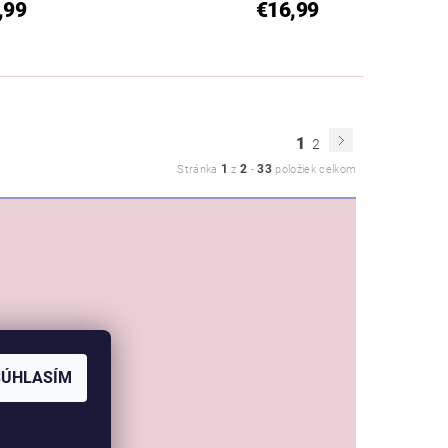
,99
€16,99
1
2
1
2
33
Stránka
z
-
položiek celkom
SÚHLASÍM