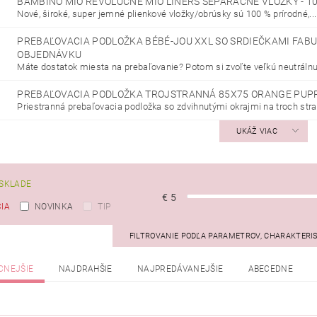
BAMBINO MIO REVOLUČNÉ MIO LINERS SEPARAČNÉ VLOŽKY - 10
Nové, široké, super jemné plienkové vložky/obrúsky sú 100 % prírodné,...
PREBAĽOVACIA PODLOŽKA BÉBÉ-JOU XXL SO SRDIEČKAMI FAB
OBJEDNÁVKU
Máte dostatok miesta na prebaľovanie? Potom si zvoľte veľkú neutrálnu.
PREBAĽOVACIA PODLOŽKA TROJSTRANNÁ 85X75 ORANGE PUP
Priestranná prebaľovacia podložka so zdvihnutými okrajmi na troch str
UKÁŽ VIAC
SKLADE
€
5
IA
NOVINKA
TIP
FILTROVANIE PODĽA PARAMETROV, CHARAKTERI
CNEJŠIE
NAJDRAHŠIE
NAJPREDÁVANEJŠIE
ABECEDNE