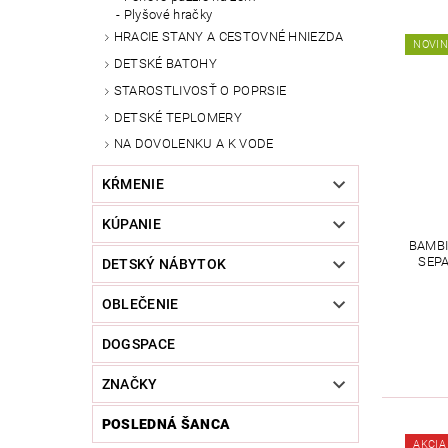
Plyšové hračky
HRACIE STANY A CESTOVNÉ HNIEZDA
NOVI
DETSKÉ BATOHY
STAROSTLIVOSŤ O POPRSIE
DETSKÉ TEPLOMERY
NA DOVOLENKU A K VODE
KŔMENIE
KÚPANIE
BAMBI
SEPA
DETSKÝ NÁBYTOK
OBLEČENIE
DOGSPACE
ZNAČKY
POSLEDNÁ ŠANCA
AKCIA