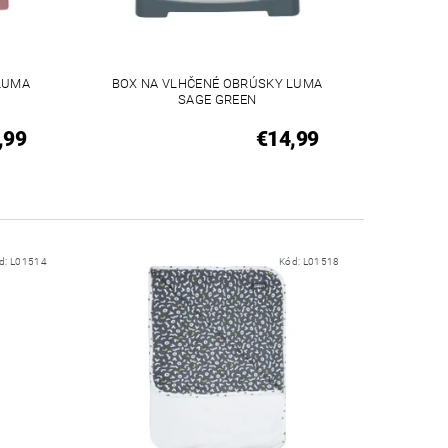
LUMA
BOX NA VLHČENÉ OBRÚSKY LUMA
SAGE GREEN
,99
€14,99
d:
L01514
Kód:
L01518