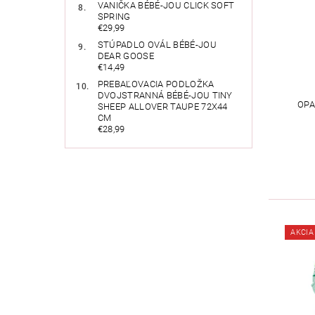
VANIČKA BÉBÉ-JOU CLICK SOFT
SPRING
€29,99
STÚPADLO OVÁL BÉBÉ-JOU
DEAR GOOSE
€14,49
PREBAĽOVACIA PODLOŽKA
DVOJSTRANNÁ BÉBÉ-JOU TINY
OPA
SHEEP ALLOVER TAUPE 72X44
CM
€28,99
AKCIA