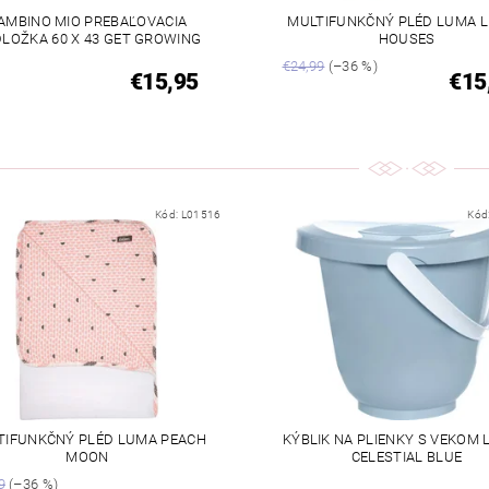
AMBINO MIO PREBAĽOVACIA
MULTIFUNKČNÝ PLÉD LUMA L
LOŽKA 60 X 43 GET GROWING
HOUSES
€24,99
(–36 %)
€15,95
€15
Kód:
L01516
Kód
TIFUNKČNÝ PLÉD LUMA PEACH
KÝBLIK NA PLIENKY S VEKOM 
MOON
CELESTIAL BLUE
9
(–36 %)