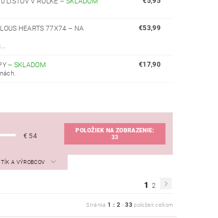
€5,95
0 LISTOV V ROLKE
–
SKLADOM
€53,99
ULOUS HEARTS 77X74
–
NA
..
€17,90
PY
–
SKLADOM
anách.
POLOŽIEK NA ZOBRAZENIE:
€
54
33
STÍK A VÝROBCOV
1
2
1
2
33
Stránka
z
-
položiek celkom