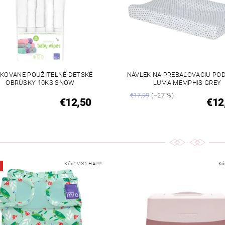
KOVANE POUŽITEĽNÉ DETSKÉ
NÁVLEK NA PREBAĽOVACIU PO
OBRÚSKY 10KS SNOW
LUMA MEMPHIS GREY
€17,99
(–27 %)
€12,50
€12
Kód:
MS1 HAPP
Kó