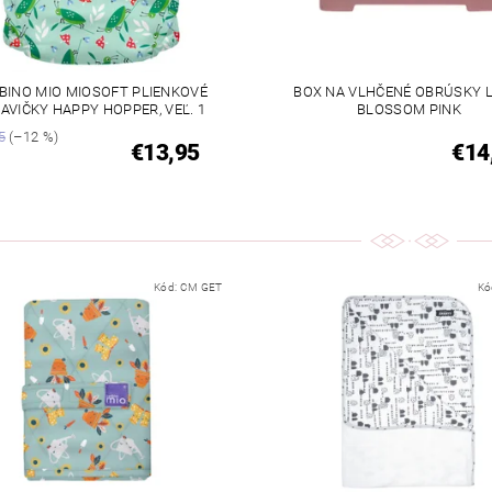
BINO MIO MIOSOFT PLIENKOVÉ
BOX NA VLHČENÉ OBRÚSKY 
AVIČKY HAPPY HOPPER, VEĽ. 1
BLOSSOM PINK
5
(–12 %)
€13,95
€14
Kód:
CM GET
Kó