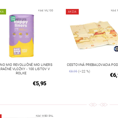
Kód:
ML100
Kód:
NKA
AKCIA
NO MIO REVOLUČNÉ MIO LINERS
CESTOVNÁ PREBAĽOVACIA PO
RAČNÉ VLOŽKY - 100 LISTOV V
€8,95
(–22 %)
ROLKE
€6,
€5,95
Kód:
MB3 SNL