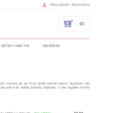
|
PRIHLÁSENIE
REGISTRÁCIA
0
€0
DETSKÝ NÁBYTOK
OBLEČENIE
NAPÍŠTE NÁM
KONTAKTY
tiež rizikové, ak sa musí dieťa nechať samo, obyčajne nás
, aby ste mali všetky potreby nadosah. U nás nájdete mnoho