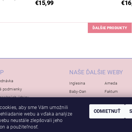
€15,99
€16
ĎALŠIE PRODUKTY
P
NAŠE ĎALŠIE WEBY
ednávka
Inglesina
Ameda
é podmienky
Baby-Dan
Faktum
osobných údajov
Rialto
Koelstra
cookies, aby sme Vám umožnili
Bébé-Jou
Bambino-Mio
ODMIETNUŤ
rehliadanie webu a vďaka analýze
Avova
ebu neustále zlepšovali jeho
kon a použiteľnosť.