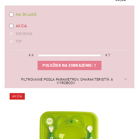
NA SKLADE
AKCIA
NOVINKA
TIP
€
6
€
7
POLOŽIEK NA ZOBRAZENIE:
1
FILTROVANIE PODĽA PARAMETROV, CHARAKTERISTÍK A
VÝROBCOV
AKCIA