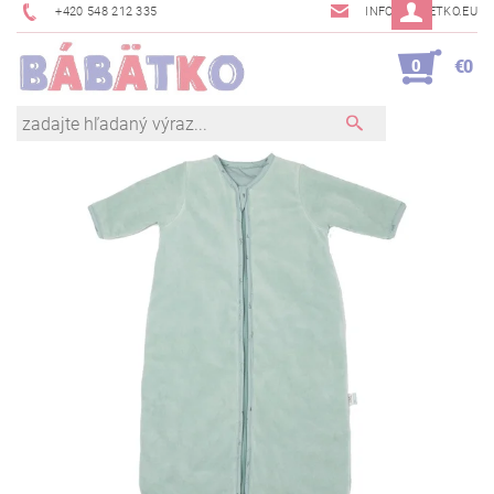
+420 548 212 335
INFO@BABETKO.EU
0
€0