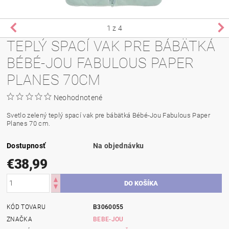
1
z 4
TEPLÝ SPACÍ VAK PRE BÁBÄTKÁ
BÉBÉ-JOU FABULOUS PAPER
PLANES 70CM
Neohodnotené
Svetlo zelený teplý spací vak pre bábätká Bébé-Jou Fabulous Paper
Planes 70 cm.
Dostupnosť
Na objednávku
€38,99
KÓD TOVARU
B3060055
ZNAČKA
BEBE-JOU