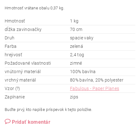
Hmotnosť vrátane obalu 0,37 kg.
Hmotnosť
1 kg
dĺžka zavinovačky
70 cm
Druh
spacie vaky
Farba
zelená
hrejivosť
2,4 tog
Požadované vlastnosti
zimné
vnútorný materiál
100% bavlna
vrchný materiál
80% bavlna, 20% polyester
Vzor (?)
Fabulous - Paper Planes
Zapínanie
zips
Buďte prvý, kto napíše príspevok k tejto položke.
Pridať komentár