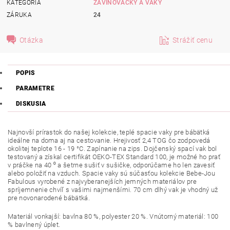
KATEGÓRIA
ZAVINOVAČKY A VAKY
ZÁRUKA
24
Otázka
Strážiť cenu
POPIS
PARAMETRE
DISKUSIA
Najnovší prírastok do našej kolekcie, teplé spacie vaky pre bábätká
ideálne na doma aj na cestovanie. Hrejivosť 2,4 TOG čo zodpovedá
okolitej teplote 16 - 19 °C. Zapínanie na zips. Dojčenský spací vak bol
testovaný a získal certifikát OEKO-TEX Standard 100, je možné ho prať
v práčke na 40 ⁰ a šetrne sušiť v sušičke, odporúčame ho len zavesiť
alebo položiť na vzduch. Spacie vaky sú súčasťou kolekcie Bebe-Jou
Fabulous vyrobené z najvyberanejších jemných materiálov pre
spríjemnenie chvíľ s vašimi najmenšími. 70 cm dlhý vak je vhodný už
pre novonarodené bábätká.
Materiál vonkajší: bavlna 80 %, polyester 20 %. Vnútorný materiál: 100
% bavlnený úplet.