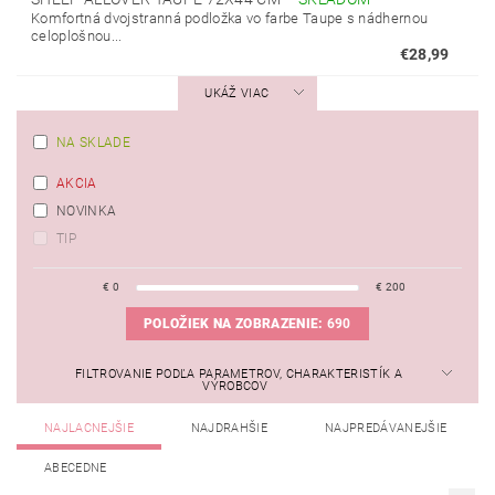
Komfortná dvojstranná podložka vo farbe Taupe s nádhernou
celoplošnou...
€28,99
UKÁŽ VIAC
NA SKLADE
AKCIA
NOVINKA
TIP
€
0
€
200
POLOŽIEK NA ZOBRAZENIE:
690
FILTROVANIE PODĽA PARAMETROV, CHARAKTERISTÍK A
VÝROBCOV
NAJLACNEJŠIE
NAJDRAHŠIE
NAJPREDÁVANEJŠIE
ABECEDNE