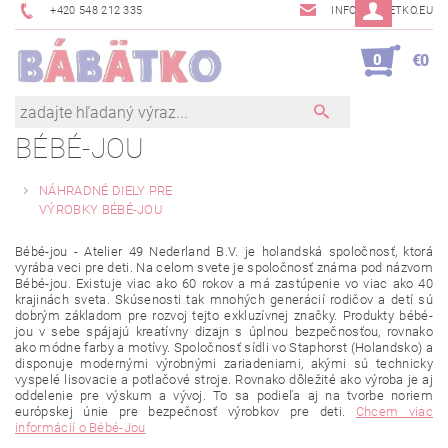
+420 548 212 335
INFO@BABETKO.EU
0
€0
BÉBÉ-JOU
NÁHRADNÉ DIELY PRE
VÝROBKY BÉBÉ-JOU
Bébé-jou - Atelier 49 Nederland B.V.
je holandská spoločnosť, ktorá
vyrába veci pre deti.
Na celom svete je spoločnosť známa pod názvom
Bébé-jou.
Existuje viac ako 60 rokov a má zastúpenie vo viac ako 40
krajinách sveta.
Skúsenosti tak mnohých generácií rodičov a detí sú
dobrým základom pre rozvoj tejto exkluzívnej značky.
Produkty bébé-
jou v sebe spájajú kreatívny dizajn s úplnou bezpečnosťou, rovnako
ako módne farby a motívy.
Spoločnosť sídli vo Staphorst (Holandsko) a
disponuje modernými výrobnými zariadeniami, akými sú technicky
vyspelé lisovacie a potlačové stroje.
Rovnako dôležité ako výroba je aj
oddelenie pre výskum a vývoj. To sa podieľa aj na tvorbe noriem
európskej únie pre bezpečnosť výrobkov pre deti.
Chcem viac
informácií o Bébé-Jou