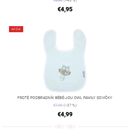
€8,80
(–43 %)
€4,95
AKCIA
FROTÉ PODBRADNÍK BÉBÉ-JOU OWL FAMILY SOVIČKY
€7,99
(–37 %)
€4,99