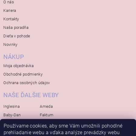
O nás
Kariera
Kontakty
Naša poradňa
Dieťa v pohode
Novinky
NÁKUP
Moja objednávka
Obchodné podmienky
Ochrana osobných údajov
NAŠE ĎALŠIE WEBY
Inglesina
Ameda
Baby-Dan
Faktum
Rialto
Koelstra
Používame cookies, aby sme Vám umožnili pohodlné
Bébé-Jou
Bambino-Mio
prehliadanie webu a vďaka analýze prevádzky webu