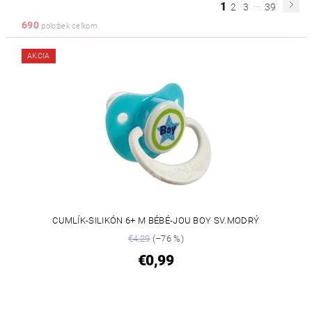
...
1
2
3
39
690
položiek celkom
AKCIA
CUMLÍK-SILIKÓN 6+ M BÉBÉ-JOU BOY SV.MODRÝ
€4,29
(–76 %)
€0,99