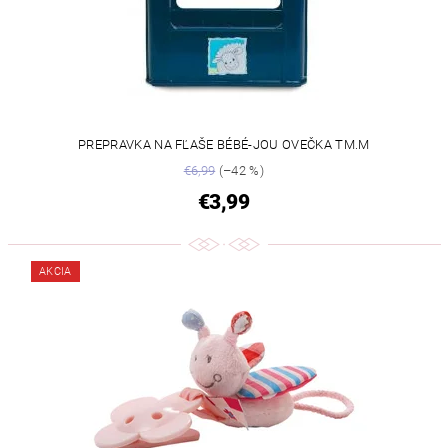
PREPRAVKA NA FĽAŠE BÉBÉ-JOU OVEČKA TM.M
€6,99
(–42 %)
€3,99
AKCIA