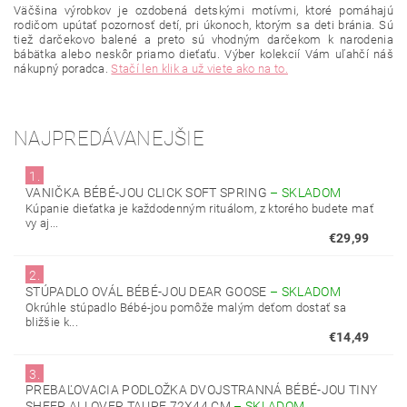
Väčšina výrobkov je ozdobená detskými motívmi, ktoré pomáhajú
rodičom upútať pozornosť detí, pri úkonoch, ktorým sa deti bránia.
Sú
tiež darčekovo balené a preto sú vhodným darčekom k narodenia
bábätka alebo neskôr priamo dieťaťu.
Výber kolekcií Vám uľahčí náš
nákupný poradca.
Stačí len klik a už viete ako na to.
NAJPREDÁVANEJŠIE
1.
VANIČKA BÉBÉ-JOU CLICK SOFT SPRING
–
SKLADOM
Kúpanie dieťatka je každodenným rituálom, z ktorého budete mať
vy aj...
€29,99
2.
STÚPADLO OVÁL BÉBÉ-JOU DEAR GOOSE
–
SKLADOM
Okrúhle stúpadlo Bébé-jou pomôže malým deťom dostať sa
bližšie k...
€14,49
3.
PREBAĽOVACIA PODLOŽKA DVOJSTRANNÁ BÉBÉ-JOU TINY
SHEEP ALLOVER TAUPE 72X44 CM
–
SKLADOM