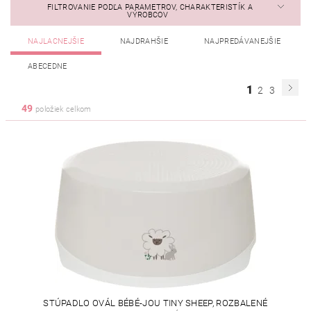
FILTROVANIE PODĽA PARAMETROV, CHARAKTERISTÍK A
VÝROBCOV
NAJLACNEJŠIE
NAJDRAHŠIE
NAJPREDÁVANEJŠIE
ABECEDNE
1
2
3
49
položiek celkom
STÚPADLO OVÁL BÉBÉ-JOU TINY SHEEP, ROZBALENÉ