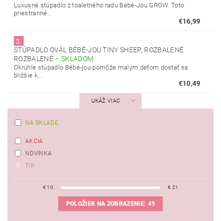
Luxusné stúpadlo z toaletného radu Bébé-Jou GROW. Toto
priestranné...
€16,99
3.
STÚPADLO OVÁL BÉBÉ-JOU TINY SHEEP, ROZBALENÉ
ROZBALENÉ
–
SKLADOM
Okrúhle stúpadlo Bébé-jou pomôže malým deťom dostať sa
bližšie k...
€10,49
UKÁŽ VIAC
NA SKLADE
AKCIA
NOVINKA
TIP
€
10
€
21
POLOŽIEK NA ZOBRAZENIE:
49