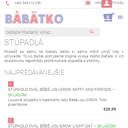
+420 548 212 335
INFO@BABETKO.EU
0
€0
STÚPADLÁ
Posadiť sa samo na toaletu alebo si samo môcť umyť ruky v
umývadle. To sú ďalšie pomyselné stupne vývoja Vášho dieťaťa. K ich
dosiahnutiu napomôžu protišmykové stúpadlá a stoličky.
NAJPREDÁVANEJŠIE
1.
STÚPADLO OVÁL BÉBÉ-JOU GROW MIFFY AND FRIENDS
–
SKLADOM
Luxusné stúpadlo z toaletného radu Bébé-Jou GROW. Toto
priestranné...
€20,99
2.
STÚPADLO OVÁL BÉBÉ-JOU GROW LIGHT OAT
–
SKLADOM