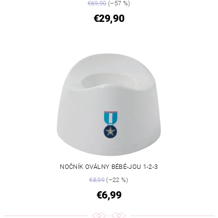
€69,90
(–57 %)
€29,90
NOČNÍK OVÁLNY BÉBÉ-JOU 1-2-3
€8,99
(–22 %)
€6,99