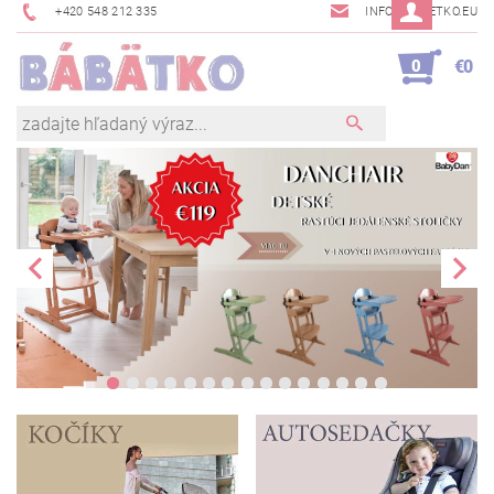
+420 548 212 335
INFO@BABETKO.EU
0
€0