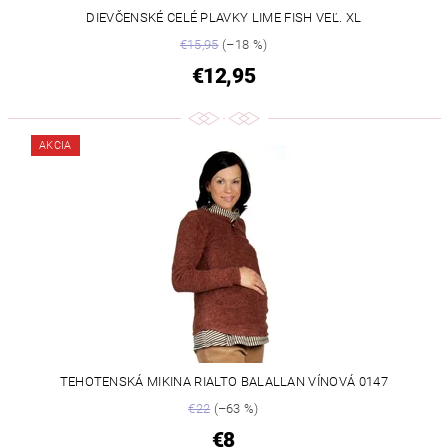
DIEVČENSKÉ CELÉ PLAVKY LIME FISH VEĽ. XL
€15,95
(–18 %)
€12,95
AKCIA
TEHOTENSKÁ MIKINA RIALTO BALALLAN VÍNOVÁ 0147
€22
(–63 %)
€8