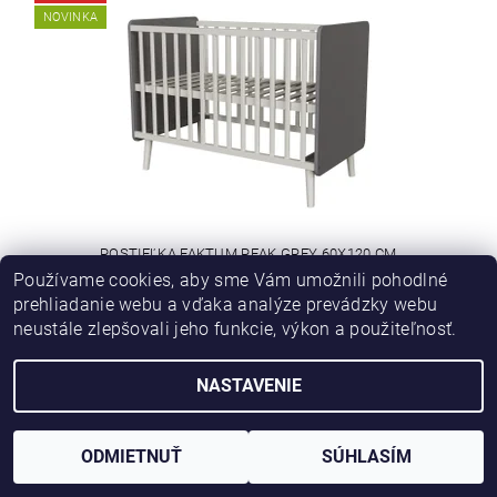
NOVINKA
POSTIEĽKA FAKTUM PEAK GREY 60X120 CM
Používame cookies, aby sme Vám umožnili pohodlné
€379
(–30 %)
prehliadanie webu a vďaka analýze prevádzky webu
€265
neustále zlepšovali jeho funkcie, výkon a použiteľnosť.
NASTAVENIE
AKCIA
ODMIETNUŤ
SÚHLASÍM