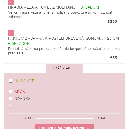
2.
HRACIA VEŽA A TUNEL Z MOLITANU
–
SKLADOM
Veľká hracia veža a tunel z molitanu poskytuje toľko možností
zábavy a...
€399
3.
FAKTUM ZÁBRANA K POSTELI DREVENÁ, SONOMA, 120 CM
–
SKLADOM
Posteľná zábrana pre zabezpečenie bezpečného nočného spánku
pre vás aj...
€55
UKÁŽ VIAC
NA SKLADE
AKCIA
NOVINKA
TIP
€
49
€
399
POLOŽIEK NA ZOBRAZENIE:
6