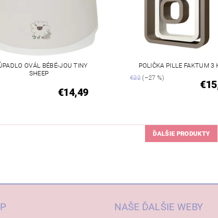
ÚPADLO OVÁL BÉBÉ-JOU TINY
POLIČKA PILLE FAKTUM 3 
SHEEP
€22
(–27 %)
€15
€14,49
ĎALŠIE PRODUKTY
P
NAŠE ĎALŠIE WEBY