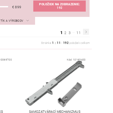
POLOŽIEK NA ZOBRAZENIE:
€
899
192
STÍK A VÝROBCOV
...
1
2
3
11
1
11
192
Stránka
z
-
položiek celkom
10069700
Kód:
10163400
KS
SAMOZATVÁRACÍ MECHANIZMUS