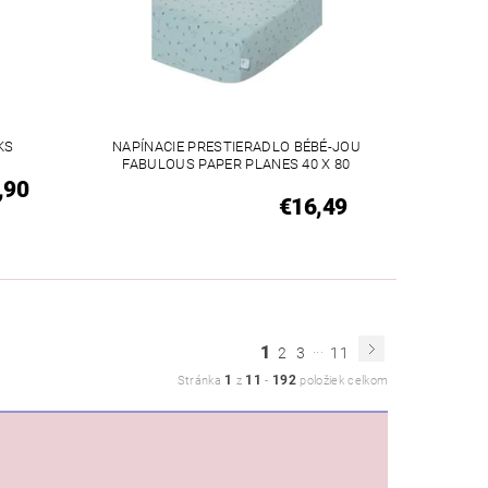
KS
NAPÍNACIE PRESTIERADLO BÉBÉ-JOU
FABULOUS PAPER PLANES 40 X 80
,90
€16,49
...
1
2
3
11
1
11
192
Stránka
z
-
položiek celkom