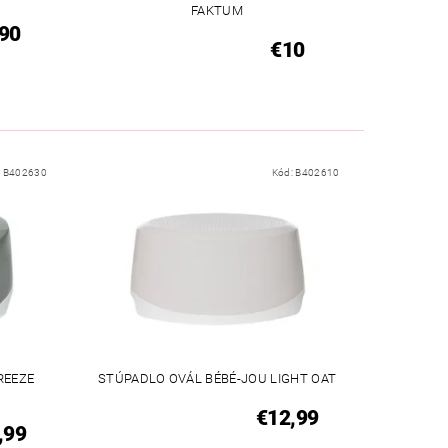
FAKTUM
90
€10
:
B402630
Kód:
B402610
REEZE
STÚPADLO OVÁL BÉBÉ-JOU LIGHT OAT
€12,99
,99