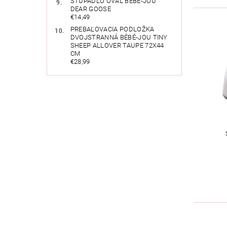
STÚPADLO OVÁL BÉBÉ-JOU
DEAR GOOSE
€14,49
PREBAĽOVACIA PODLOŽKA
DVOJSTRANNÁ BÉBÉ-JOU TINY
SHEEP ALLOVER TAUPE 72X44
CM
€28,99