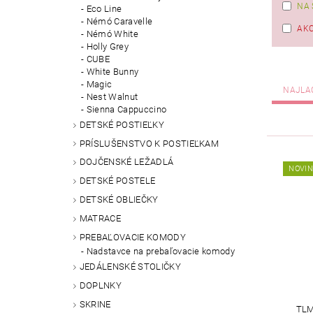
NA 
Eco Line
Némó Caravelle
AKC
Némó White
Holly Grey
CUBE
White Bunny
Magic
NAJLA
Nest Walnut
Sienna Cappuccino
DETSKÉ POSTIEĽKY
PRÍSLUŠENSTVO K POSTIEĽKAM
DOJČENSKÉ LEŽADLÁ
NOVI
DETSKÉ POSTELE
DETSKÉ OBLIEČKY
MATRACE
PREBAĽOVACIE KOMODY
Nadstavce na prebaľovacie komody
JEDÁLENSKÉ STOLIČKY
DOPLNKY
SKRINE
TLM