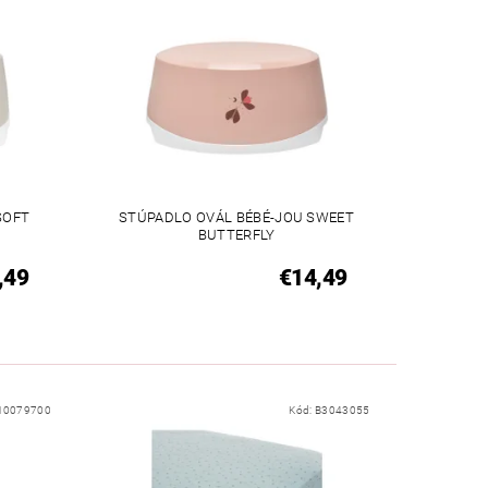
SOFT
STÚPADLO OVÁL BÉBÉ-JOU SWEET
BUTTERFLY
,49
€14,49
10079700
Kód:
B3043055