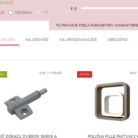
SKLADE
€
8
IA
NOVINKA
TIP
FILTROVANIE PODĽA PARAMETROV, CHARAKTERI
CNEJŠIE
NAJDRAHŠIE
NAJPREDÁVANEJŠIE
ABECEDNE
Kód:
11193400
Kód:
NKA
AKCIA
IČ DORAZU DVIEROK SKRINÍ A
POLIČKA PILLE FAKTUM 2 