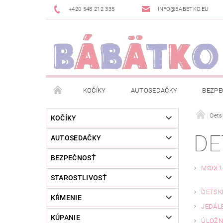
+420 548 212 335
INFO@BABETKO.EU
KOČÍKY
AUTOSEDAČKY
BEZPE
DOGSPACE
ZNAČKY
POSLEDNÁ ŠANC
Dets
KOČÍKY
DE
AUTOSEDAČKY
NOVINKY
NEWSLETTERY
MOJA OBJED
BEZPEČNOSŤ
MODEL
STAROSTLIVOSŤ
DETSK
KŔMENIE
JEDÁL
KÚPANIE
ÚLOŽN