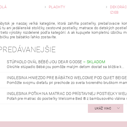
DLÁ
PLACHTY
DEKORÁC
IZIEB
bytok je naozaj veľká kategórie, ktorá zahŕňa postieľky, prebaľovacie kom
 tu ani jedálenské stoličky, cestovné postieľky, matrace do detských posti
 tieto výrobky rozdelené podľa kategórií. A ak kupujete kompletnú izbičku
zbičku pre bábätko ľahko zostavíte.
PREDÁVANEJŠIE
STÚPADLO OVÁL BÉBÉ-JOU DEAR GOOSE
–
SKLADOM
Okrúhle stúpadlo Bébé-jou pomôže malým deťom dostať sa bližšie k...
INGLESINA HNIEZDO PRE BÁBÄTKO WELCOME POD QUIET BEIG
Pomôžte svojmu dieťaťu pri prechode zo sveta tvoreného bruškom mami
INGLESINA POŤAH NA MATRAC DO PRÍSTAVNEJ POSTIEĽKY WE
Poťah pre matrac do postieľky Welcome Bed ® z bambusového vlákna v.
UKÁŽ VIAC