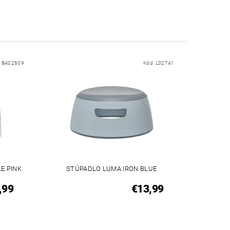
:
B402609
Kód:
L02741
E PINK
STÚPADLO LUMA IRON BLUE
,99
€13,99