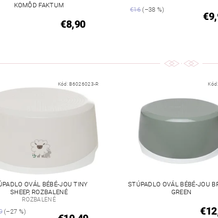
KOMÔD FAKTUM
€16
(–38 %)
€9,
€8,90
Kód:
B6026023-R
Kód
ÚPADLO OVÁL BÉBÉ-JOU TINY
STÚPADLO OVÁL BÉBÉ-JOU B
SHEEP, ROZBALENÉ
GREEN
ROZBALENÉ
€12
9
(–27 %)