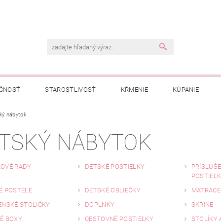
ČNOSŤ
STAROSTLIVOSŤ
KŔMENIE
KÚPANIE
A
ký nábytok
OBCHODNÉ PODMIENKY
OCHRANA OSOBNÝCH ÚDAJOV
TSKÝ NÁBYTOK
NÁVKA
OVÉ RADY
DETSKÉ POSTIEĽKY
PRÍSLUŠ
POSTIEĽ
É POSTELE
DETSKÉ OBLIEČKY
MATRACE
ENSKÉ STOLIČKY
DOPLNKY
SKRINE
É BOXY
CESTOVNÉ POSTIEĽKY
STOLÍKY 