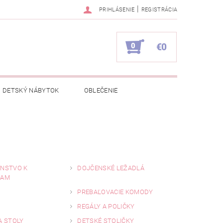
|
PRIHLÁSENIE
REGISTRÁCIA
0
€0
DETSKÝ NÁBYTOK
OBLEČENIE
NAPÍŠTE NÁM
KONTAKTY
ENSTVO K
DOJČENSKÉ LEŽADLÁ
KAM
PREBAĽOVACIE KOMODY
REGÁLY A POLIČKY
A STOLY
DETSKÉ STOLIČKY