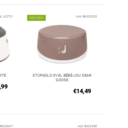
d:
L02701
Kód:
B6026025
NOVINKA
ITE
STÚPADLO OVÁL BÉBÉ-JOU DEAR
GOOSE
,99
€14,49
B6026027
Kód:
B602608