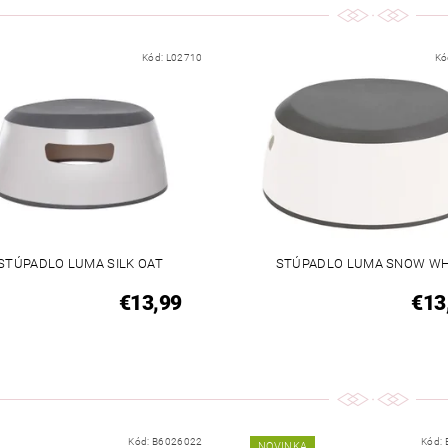
Kód:
L02710
Kó
STÚPADLO LUMA SILK OAT
STÚPADLO LUMA SNOW WH
€13,99
€13
Kód:
B6026022
Kód:
NOVINKA