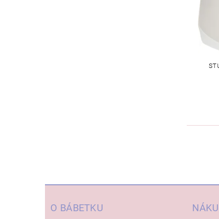
ST
O BÁBETKU
NÁKU