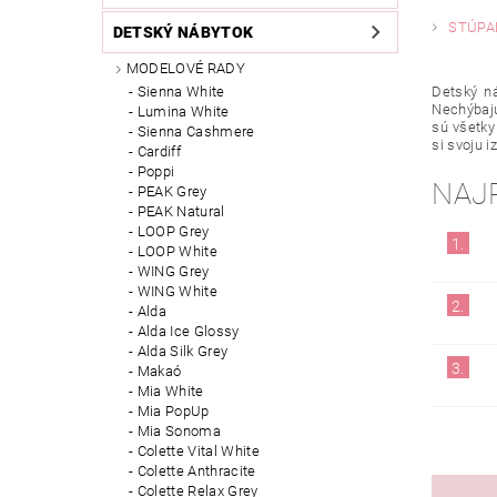
STÚPA
DETSKÝ NÁBYTOK
MODELOVÉ RADY
Sienna White
Detský ná
Nechýbajú
Lumina White
sú všetky
Sienna Cashmere
si svoju i
Cardiff
Poppi
NAJ
PEAK Grey
PEAK Natural
LOOP Grey
1.
LOOP White
WING Grey
WING White
2.
Alda
Alda Ice Glossy
Alda Silk Grey
3.
Makaó
Mia White
Mia PopUp
Mia Sonoma
Colette Vital White
Colette Anthracite
Colette Relax Grey