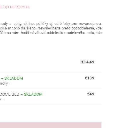
IE DO DETSKÝCH
ody a pulty, skrine, poličky aj celé izby pre novorodenca.
eľok a mnoho ďalšieho. Nevynechajte preto pododdelenia, kde
 môže sa vám hodiť návšteva oddelenia modelového radu, kde
€14,49
€139
E
–
SKLADOM
čky...
€49
LCOME BED
–
SKLADOM
..