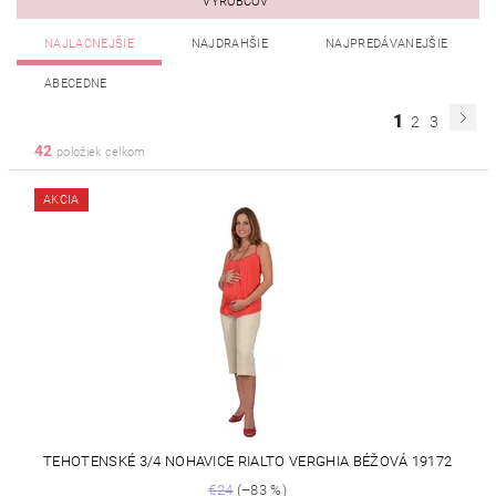
VÝROBCOV
NAJLACNEJŠIE
NAJDRAHŠIE
NAJPREDÁVANEJŠIE
ABECEDNE
1
2
3
42
položiek celkom
AKCIA
TEHOTENSKÉ 3/4 NOHAVICE RIALTO VERGHIA BÉŽOVÁ 19172
€24
(–83 %)