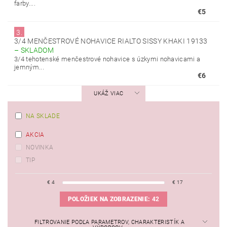
farby....
€5
3.
3/4 MENČESTROVÉ NOHAVICE RIALTO SISSY KHAKI 19133
–
SKLADOM
3/4 tehotenské menčestrové nohavice s úzkymi nohavicami a
jemným...
€6
UKÁŽ VIAC
NA SKLADE
AKCIA
NOVINKA
TIP
€
4
€
17
POLOŽIEK NA ZOBRAZENIE:
42
FILTROVANIE PODĽA PARAMETROV, CHARAKTERISTÍK A