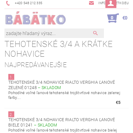
+420 548 212 335
INFO@BABETKO.EU
0
€0
TEHOTENSKÉ 3/4 A KRÁTKE
NOHAVICE
NAJPREDÁVANEJŠIE
1.
TEHOTENSKÉ 3/4 NOHAVICE RIALTO VERGHIA ĽANOVÉ
ZELENÉ 01248
–
SKLADOM
Pohodlné voľné ľanové tehotenské trojštvrťové nohavice zelenej
farby....
€5
2.
TEHOTENSKÉ 3/4 NOHAVICE RIALTO VERGHIA ĽANOVÉ
BIELE 01241
–
SKLADOM
Pohodlné voľné ľanové tehotenské trojštvrťové nohavice bielej