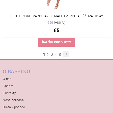
TEHOTENSKÉ 3/4 NOHAVICE RIALTO VERGHIA BÉŽOVÁ 01242
€26
(–80 %)
€5
ĎALŠIE PRODUKTY
...
1
2
3
5
O BÁBETKU
O nás
Kariera
Kontakty
Naša poradňa
Dieťa v pohode