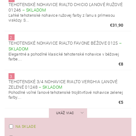
TEHOTENSKÉ NOHAVICE RIALTO CHICIO ĽANOVÉ RUŽOVÉ
01246
–
SKLADOM
Ľahké tehotenské nohavice ružovej farby z ľanu s prímesou
viskózy. S...
€31,90
2.
TEHOTENSKÉ NOHAVICE RIALTO FAVONE BÉŽOVE 0125
–
SKLADOM
Elegantné a pohodlné klasické tehotenské nohavice v béžovej
farbe....
€8
3.
TEHOTENSKÉ 3/4 NOHAVICE RIALTO VERGHIA ĽANOVÉ
ZELENÉ 01248
–
SKLADOM
Pohodlné voľné ľanové tehotenské trojštvrťové nohavice zelenej
farby....
€5
UKÁŽ VIAC
NA SKLADE