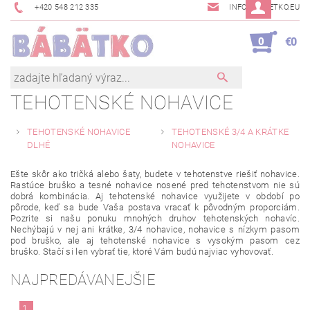
+420 548 212 335
INFO@BABETKO.EU
0
€0
TEHOTENSKÉ NOHAVICE
TEHOTENSKÉ NOHAVICE
TEHOTENSKÉ 3/4 A KRÁTKE
DLHÉ
NOHAVICE
Ešte skôr ako tričká alebo šaty, budete v tehotenstve riešiť nohavice.
Rastúce bruško a tesné nohavice nosené pred tehotenstvom nie sú
dobrá kombinácia. Aj tehotenské nohavice využijete v období po
pôrode, keď sa bude Vaša postava vracať k pôvodným proporciám.
Pozrite si našu ponuku mnohých druhov tehotenských nohavíc.
Nechýbajú v nej ani krátke, 3/4 nohavice, nohavice s nízkym pasom
pod bruško, ale aj tehotenské nohavice s vysokým pasom cez
bruško. Stačí si len vybrať tie, ktoré Vám budú najviac vyhovovať.
NAJPREDÁVANEJŠIE
1.