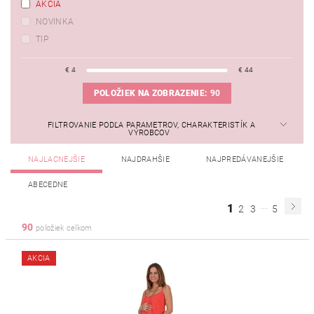
AKCIA
NOVINKA
TIP
€
4
€
44
POLOŽIEK NA ZOBRAZENIE:
90
FILTROVANIE PODĽA PARAMETROV, CHARAKTERISTÍK A
VÝROBCOV
NAJLACNEJŠIE
NAJDRAHŠIE
NAJPREDÁVANEJŠIE
ABECEDNE
...
1
2
3
5
90
položiek celkom
AKCIA