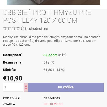
DBB SIEŤ PROTI HMYZU PRE
POSTIEĽKY 120 X 60 CM
Neohodnotené
Moskytiera chráni dieťa pred dotieravým hmyzom doma i na cestách.
Pasuje na cestovné aj drevené postieľky s rozmerom 60 x 120 cm
alebo 70 x 120 cm.
Dostupnosť
Skladom
(6 ks)
Bežná cena
€12,70
Ušetríte
€1,80
(–14 %)
€10,90
KÓD TOVARU
DBB648005
ZNAČKA
DBB REMOND