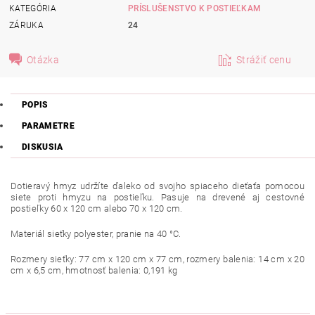
KATEGÓRIA
PRÍSLUŠENSTVO K POSTIEĽKAM
ZÁRUKA
24
Otázka
Strážiť cenu
POPIS
PARAMETRE
DISKUSIA
Dotieravý hmyz udržíte ďaleko od svojho spiaceho dieťaťa pomocou
siete proti hmyzu na postieľku. Pasuje na drevené aj cestovné
postieľky 60 x 120 cm alebo 70 x 120 cm.
Materiál sieťky polyester, pranie na 40 °C.
Rozmery sieťky: 77 cm x 120 cm x 77 cm, rozmery balenia: 14 cm x 20
cm x 6,5 cm, hmotnosť balenia: 0,191 kg