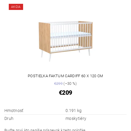
AKCIA
POSTIEĽKA FAKTUM CARDIFF 60 X 120 CM
€299
(–30 %)
€209
Hmotnosť
0.191 kg
Druh
moskytiéry
Buďte prvý, kto napíše príspevok k tejto položke.