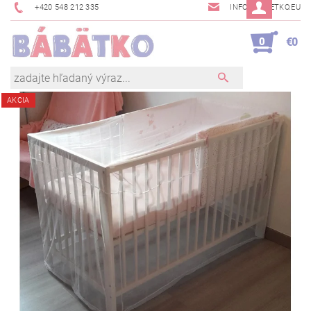
+420 548 212 335
INFO@BABETKO.EU
0
€0
AKCIA