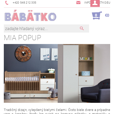
+420 548 212 335
INFO@BABETKO.EU
0
€0
MIA POPUP
Tradičný dizajn, vylepšený bielymi čelami. Čisto biele dvere a prípadne
vzor s kresbou žirafy len svieti na korpuse nábytku, z materiálu s