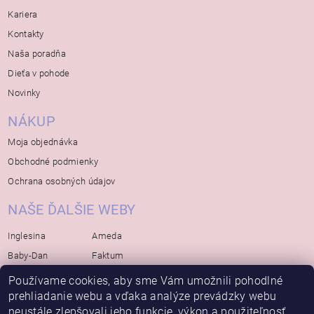
Kariera
Kontakty
Naša poradňa
Dieťa v pohode
Novinky
NÁKUP
Moja objednávka
Obchodné podmienky
Ochrana osobných údajov
NAŠE ĎALŠIE WEBY
Inglesina
Ameda
Baby-Dan
Faktum
Rialto
Koelstra
Používame cookies, aby sme Vám umožnili pohodlné
Bébé-Jou
Bambino-Mio
prehliadanie webu a vďaka analýze prevádzky webu
neustále zlepšovali jeho funkcie, výkon a použiteľnosť.