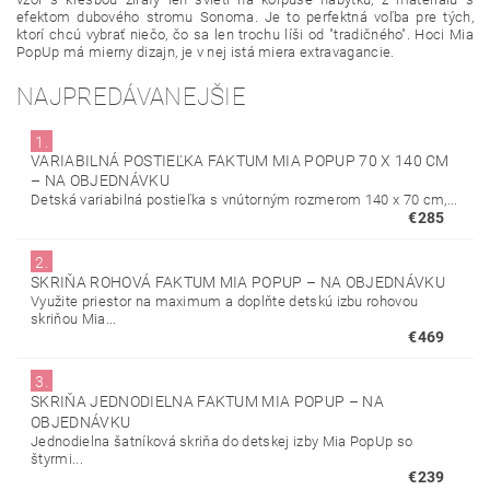
efektom dubového stromu Sonoma. Je to perfektná voľba pre tých,
ktorí chcú vybrať niečo, čo sa len trochu líši od "tradičného". Hoci Mia
PopUp má mierny dizajn, je v nej istá miera extravagancie.
NAJPREDÁVANEJŠIE
1.
VARIABILNÁ POSTIEĽKA FAKTUM MIA POPUP 70 X 140 CM
–
NA OBJEDNÁVKU
Detská variabilná postieľka s vnútorným rozmerom 140 x 70 cm,...
€285
2.
SKRIŇA ROHOVÁ FAKTUM MIA POPUP
–
NA OBJEDNÁVKU
Využite priestor na maximum a doplňte detskú izbu rohovou
skriňou Mia...
€469
3.
SKRIŇA JEDNODIELNA FAKTUM MIA POPUP
–
NA
OBJEDNÁVKU
Jednodielna šatníková skriňa do detskej izby Mia PopUp so
štyrmi...
€239