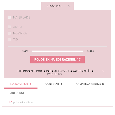
UKÁŽ VIAC
NA SKLADE
AKCIA
NOVINKA
TIP
€
49
€
469
POLOŽIEK NA ZOBRAZENIE:
17
FILTROVANIE PODĽA PARAMETROV, CHARAKTERISTÍK A
VÝROBCOV
NAJLACNEJŠIE
NAJDRAHŠIE
NAJPREDÁVANEJŠIE
ABECEDNE
17
položiek celkom