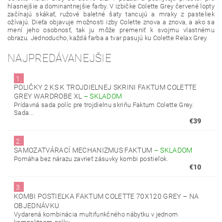
hlasnejšie a dominantnejšie farby. V izbičke Colette Grey červené lopty
začínajú skákať, ružové baletné šaty tancujú a mraky z pasteliek
ožívajú. Dieťa objavuje možnosti izby Colette znova a znova, a ako sa
mení jeho osobnosť, tak ju môže premeniť k svojmu vlastnému
obrazu. Jednoducho, každá farba a tvar pasujú ku Colette Relax Grey.
NAJPREDÁVANEJŠIE
1.
POLIČKY 2 KS K TROJDIELNEJ SKRINI FAKTUM COLETTE
GREY WARDROBE XL
–
SKLADOM
Prídavná sada políc pre trojdielnu skriňu Faktum Colette Grey.
Sada...
€39
2.
SAMOZATVÁRACÍ MECHANIZMUS FAKTUM
–
SKLADOM
Pomáha bez nárazu zavrieť zásuvky kombi postieľok.
€10
3.
KOMBI POSTIEĽKA FAKTUM COLETTE 70X120 GREY
–
NA
OBJEDNÁVKU
Vydarená kombinácia multifunkčného nábytku v jednom