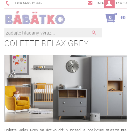
+420 548 212 335
INFO@BABETKO.EU
0
€0
COLETTE RELAX GREY
Colette Relax Grey sa úctivo drží v pozadí a poskytuje priestor pre