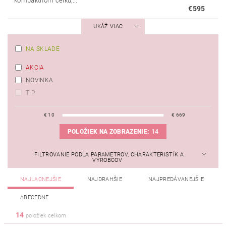
kompaktnom celku,...
€595
UKÁŽ VIAC
NA SKLADE
AKCIA
NOVINKA
TIP
€
10
€
669
POLOŽIEK NA ZOBRAZENIE:
14
FILTROVANIE PODĽA PARAMETROV, CHARAKTERISTÍK A
VÝROBCOV
NAJLACNEJŠIE
NAJDRAHŠIE
NAJPREDÁVANEJŠIE
ABECEDNE
14
položiek celkom