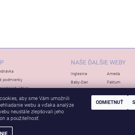
P
NAŠE ĎALŠIE WEBY
ednávka
Inglesina
Ameda
é podmienky
Baby-Dan
Faktum
osobných údajov
Rialto
Koelstra
cookies, aby sme Vám umožnili
Bébé-Jou
Bambino-Mio
ODMIETNUŤ
rehliadanie webu a vďaka analýze
Avova
ebu neustále zlepšovali jeho
kon a použiteľnosť.
NIE