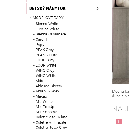
DETSKÝ NÁBYTOK
MODELOVÉ RADY
Sienna White
Lumina White
Sienna Cashmere
Cardiff
Poppi
PEAK Grey
PEAK Natural
LOOP Grey
LOOP White
WING Grey
WING White
Alda
Alda Ice Glossy
Alda Silk Grey
Módna far
duba a bi
Makaó
Mia White
NAJ
Mia PopUp
Mia Sonoma
Colette Vital White
1.
Colette Anthracite
Colette Relax Grey