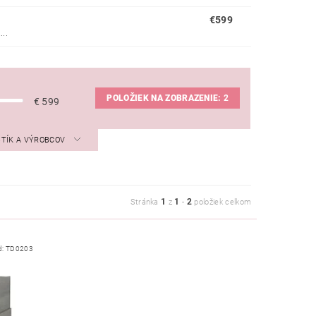
€599
..
POLOŽIEK NA ZOBRAZENIE:
2
€
599
STÍK A VÝROBCOV
1
1
2
Stránka
z
-
položiek celkom
d:
TD0203