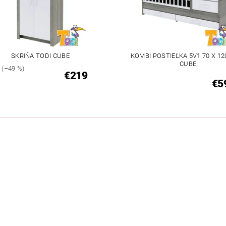
SKRIŇA TODI CUBE
KOMBI POSTIEĽKA 5V1 70 X 12
CUBE
6
(–49 %)
€219
€5