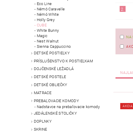
Eco Line
2.
Némó Caravelle
Némó White
Holly Grey
CUBE
White Bunny
Magic
NA 
Nest Walnut
Sienna Cappuccino
AKC
DETSKÉ POSTIEĽKY
PRÍSLUŠENSTVO K POSTIEĽKAM
DOJČENSKÉ LEŽADLÁ
NAJLA
DETSKÉ POSTELE
DETSKÉ OBLIEČKY
MATRACE
PREBAĽOVACIE KOMODY
AKCIA
Nadstavce na prebaľovacie komody
JEDÁLENSKÉ STOLIČKY
DOPLNKY
SKRINE