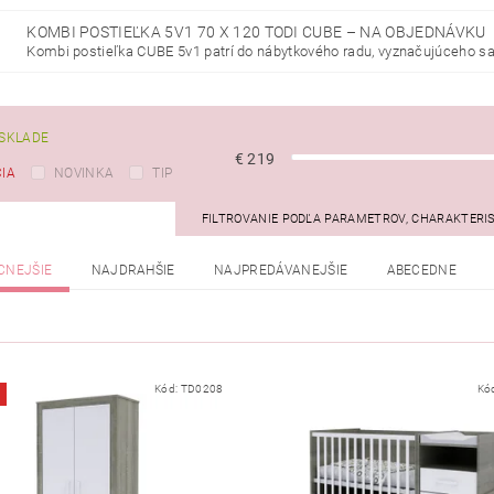
KOMBI POSTIEĽKA 5V1 70 X 120 TODI CUBE
–
NA OBJEDNÁVKU
Kombi postieľka CUBE 5v1 patrí do nábytkového radu, vyznačujúceho sa.
SKLADE
€
219
IA
NOVINKA
TIP
FILTROVANIE PODĽA PARAMETROV, CHARAKTERI
CNEJŠIE
NAJDRAHŠIE
NAJPREDÁVANEJŠIE
ABECEDNE
Kód:
TD0208
Kó