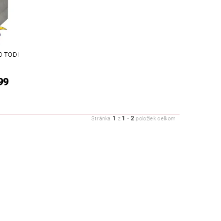
0 TODI
99
1
1
2
Stránka
z
-
položiek celkom