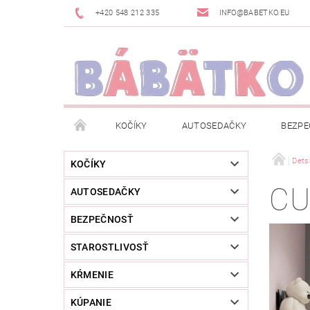
+420 548 212 335
INFO@BABETKO.EU
KOČÍKY
AUTOSEDAČKY
BEZPE
DOGSPACE
ZNAČKY
POSLEDNÁ ŠANC
Dets
KOČÍKY
CU
AUTOSEDAČKY
NOVINKY
NEWSLETTERY
MOJA OBJED
BEZPEČNOSŤ
STAROSTLIVOSŤ
KŔMENIE
KÚPANIE