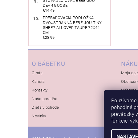
STÚPADLO OVÁL BÉBÉ-JOU
DEAR GOOSE
€14,49
PREBAĽOVACIA PODLOŽKA
DVOJSTRANNÁ BÉBÉ-JOU TINY
SHEEP ALLOVER TAUPE 72X44
CM
€28,99
O BÁBETKU
NÁKU
O nás
Moja obj
Kariera
Obchodn
Kontakty
Ochrana 
Naša poradňa
Používame 
pohodlné p
Dieťa v pohode
prevádzky w
Novinky
funkcie, vý
NASTAVE