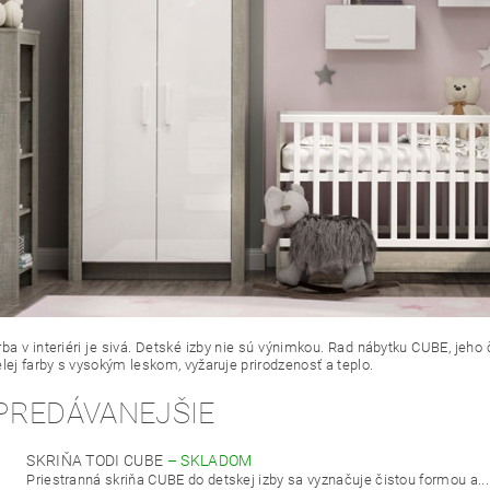
ba v interiéri je sivá. Detské izby nie sú výnimkou. Rad nábytku CUBE, jeh
elej farby s vysokým leskom, vyžaruje prirodzenosť a teplo.
PREDÁVANEJŠIE
SKRIŇA TODI CUBE
–
SKLADOM
Priestranná skriňa CUBE do detskej izby sa vyznačuje čistou formou a...