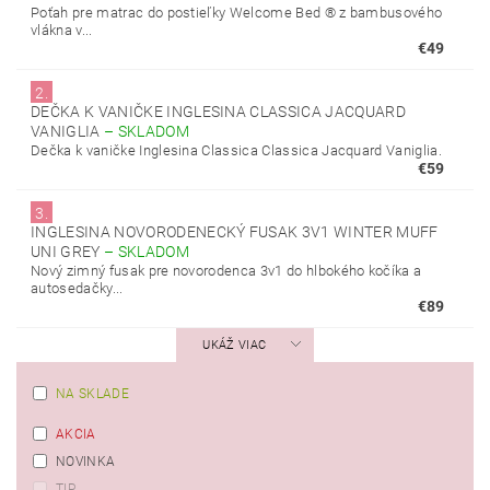
Poťah pre matrac do postieľky Welcome Bed ® z bambusového
vlákna v...
€49
2.
DEČKA K VANIČKE INGLESINA CLASSICA JACQUARD
VANIGLIA
–
SKLADOM
Dečka k vaničke Inglesina Classica Classica Jacquard Vaniglia.
€59
3.
INGLESINA NOVORODENECKÝ FUSAK 3V1 WINTER MUFF
UNI GREY
–
SKLADOM
Nový zimný fusak pre novorodenca 3v1 do hlbokého kočíka a
autosedačky...
€89
UKÁŽ VIAC
NA SKLADE
AKCIA
NOVINKA
TIP