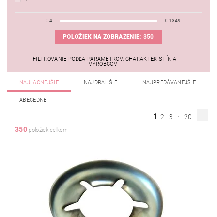
€
4
€
1349
POLOŽIEK NA ZOBRAZENIE:
350
FILTROVANIE PODĽA PARAMETROV, CHARAKTERISTÍK A
VÝROBCOV
NAJLACNEJŠIE
NAJDRAHŠIE
NAJPREDÁVANEJŠIE
ABECEDNE
...
1
2
3
20
350
položiek celkom