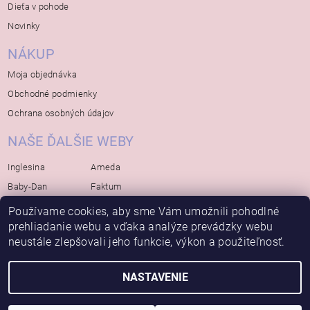
Dieťa v pohode
Novinky
NÁKUP
Moja objednávka
Obchodné podmienky
Ochrana osobných údajov
NAŠE ĎALŠIE WEBY
Inglesina
Ameda
Baby-Dan
Faktum
Rialto
Koelstra
Používame cookies, aby sme Vám umožnili pohodlné
Bébé-Jou
Bambino-Mio
prehliadanie webu a vďaka analýze prevádzky webu
neustále zlepšovali jeho funkcie, výkon a použiteľnosť.
Avova
NASTAVENIE
2026 © Bábätko, všetky práva vyhradené