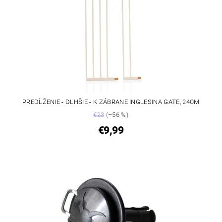
PREDĹŽENIE - DLHŠIE - K ZÁBRANE INGLESINA GATE, 24CM
€23
(–56 %)
€9,99