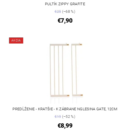
PULTÍK ZIPPY GRAFITE
€25
(–68 %)
€7,90
AKCIA
PREDĹŽENIE - KRATŠIE - K ZÁBRANE NGLESINA GATE, 12CM
€19
(–52 %)
€8,99