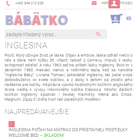
+420 548 212 335
INFO@BABETKO.EU
0
€0
INGLESINA
Pocit
,
ktorý
oživuje
život, je
láska
.
Objav
a
emócie
,
láska
odhalí
niečo o
nás
a dáva nám
túžbu
žiť
,
víťaziť
,
radosť z
úsmevu
,
impulz
k rastu
,
schopnosť
zdieľať
. A roku 1963
začína
príbeh
lásky
Inglesiny
.
Bolo
to
v
decembri
1963
,
mesiaci
vianoc
a
rodinného
tepla,
keď
sa
narodila
"
Inglesina
Baby
"
.
Liviana
Tomasi
,
zakladateľ
Inglesiny
, tak začal
svoje
dobrodružstvo vo
svete kočíkov, a
z lásky
k deťom sa zrodilo jeho
nadšenie pre kočíky. Inšpirácia
vysoko
hodnotnými
kočíkmi
anglického
dvora
viedla k vývoju
inkonického
kočíka
Classica
.
Mnoho ďalších
kočíkov
Inglesiny
spoznali
i českej
mamičky
.
Mená ako
Cross
,
Magnum
, Zippy
či
Sofia
tvorí
rad úspešných
modelov
.
NAJPREDÁVANEJŠIE
1.
INGLESINA POŤAH NA MATRAC DO PRÍSTAVNEJ POSTIEĽKY
WELCOME BED
–
SKLADOM