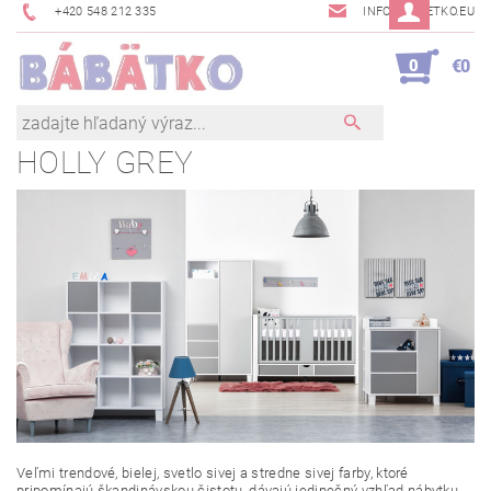
+420 548 212 335
INFO@BABETKO.EU
0
€0
HOLLY GREY
Veľmi trendové, bielej, svetlo sivej a stredne sivej farby, ktoré
pripomínajú škandinávskou čistotu, dávajú jedinečný vzhľad nábytku.