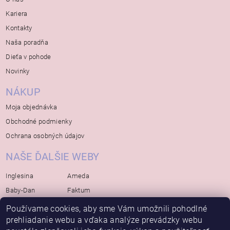
Kariera
Kontakty
Naša poradňa
Dieťa v pohode
Novinky
NÁKUP
Moja objednávka
Obchodné podmienky
Ochrana osobných údajov
NAŠE ĎALŠIE WEBY
Inglesina
Ameda
Baby-Dan
Faktum
Rialto
Koelstra
Používame cookies, aby sme Vám umožnili pohodlné
Bébé-Jou
Bambino-Mio
prehliadanie webu a vďaka analýze prevádzky webu