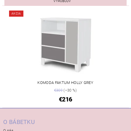
VÝROBCOV
AKCIA
KOMODA FAKTUM HOLLY GREY
€309
(–30 %)
€216
O BÁBETKU
O nás