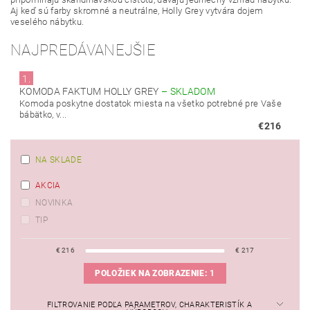
Aj keď sú farby skromné a neutrálne, Holly Grey vytvára dojem
veselého nábytku.
NAJPREDÁVANEJŠIE
1.
KOMODA FAKTUM HOLLY GREY
–
SKLADOM
Komoda poskytne dostatok miesta na všetko potrebné pre Vaše
bábätko, v...
€216
NA SKLADE
AKCIA
NOVINKA
TIP
€
216
€
217
POLOŽIEK NA ZOBRAZENIE:
1
FILTROVANIE PODĽA PARAMETROV, CHARAKTERISTÍK A