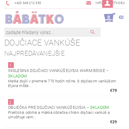
+420 548 212 335
INFO@BABETKO.EU
0
€0
DOJČIACE VANKÚŠE
NAJPREDÁVANEJŠIE
1.
INGLESINA DOJČIACI VANKÚŠ ELYSIA WARM BEIGE
–
SKLADOM
Matka dojčí v priemere 770 hodín ročne. S dojčiacim vankúšom
Elysia môže...
€79
2.
OBLIEČKA PRE DOJČIACI VANKÚŠ ELYSIA
–
SKLADOM
Praktická, odolná a mäkká obliečka chráni dojčiaci vankúš a
umožňuje vám...
€29