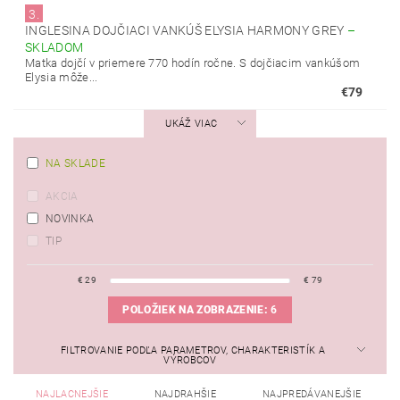
3.
INGLESINA DOJČIACI VANKÚŠ ELYSIA HARMONY GREY
–
SKLADOM
Matka dojčí v priemere 770 hodín ročne. S dojčiacim vankúšom
Elysia môže...
€79
UKÁŽ VIAC
NA SKLADE
AKCIA
NOVINKA
TIP
€
29
€
79
POLOŽIEK NA ZOBRAZENIE:
6
FILTROVANIE PODĽA PARAMETROV, CHARAKTERISTÍK A
VÝROBCOV
NAJLACNEJŠIE
NAJDRAHŠIE
NAJPREDÁVANEJŠIE