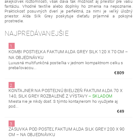
akejkoľvek roztomilosti, však dáva tak možnosť aj priestor pre vašu
fantáziu. Vhodné textílie alebo doplnky ho zmenia na nepoznanie.
Praktickosť posuvných dverí je perfektná, za nimi je veľký úložný
priestor. Alda Silk Grey poskytuje dieťaťu príjemné a pokojné
prostredie.
NAJPREDÁVANEJŠIE
1.
KOMBI POSTIEĽKA FAKTUM ALDA GREY SILK 120 X 70 CM
–
NA OBJEDNÁVKU
Luxusná multifunkčná postieľka v jednom kompaktnom celku s
prebaľovacou...
€809
2.
KONTAJNER NA POSTEĽNÚ BIELIZEŇ FAKTUM ALDA 70 X
140, SILK GREY ROZBALENÉ Z VÝSTAVY
–
SKLADOM
Miesta nie je nikdy dosť. S týmto kontajnerom ho využijete aj
pod...
€49
3.
ZÁSUVKA POD POSTEĽ FAKTUM ALDA SILK GREY 200 X 90
CM
–
NA OBJEDNÁVKU