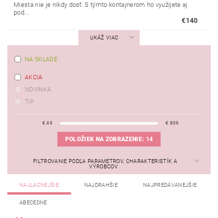
Miesta nie je nikdy dosť. S týmto kontajnerom ho využijete aj
pod...
€140
UKÁŽ VIAC
NA SKLADE
AKCIA
NOVINKA
TIP
€
49
€
809
POLOŽIEK NA ZOBRAZENIE:
14
FILTROVANIE PODĽA PARAMETROV, CHARAKTERISTÍK A
VÝROBCOV
NAJLACNEJŠIE
NAJDRAHŠIE
NAJPREDÁVANEJŠIE
ABECEDNE