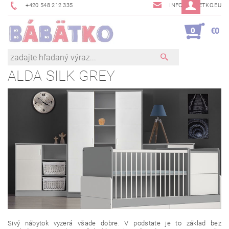
+420 548 212 335
INFO@BABETKO.EU
0
€0
ALDA SILK GREY
Sivý nábytok vyzerá všade dobre. V podstate je to základ bez