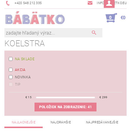
+420 548 212 335
INFO@BABETKO.EU
0
€0
KOELSTRA
NA SKLADE
AKCIA
NOVINKA
TIP
€
15
€
299
POLOŽIEK NA ZOBRAZENIE:
41
NAJLACNEJŠIE
NAJDRAHŠIE
NAJPREDÁVANEJŠIE