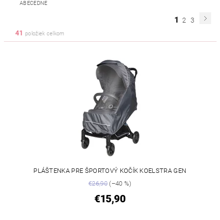
ABECEDNE
1
2
3
41
položiek celkom
PLÁŠTENKA PRE ŠPORTOVÝ KOČÍK KOELSTRA GEN
€26,90
(–40 %)
€15,90