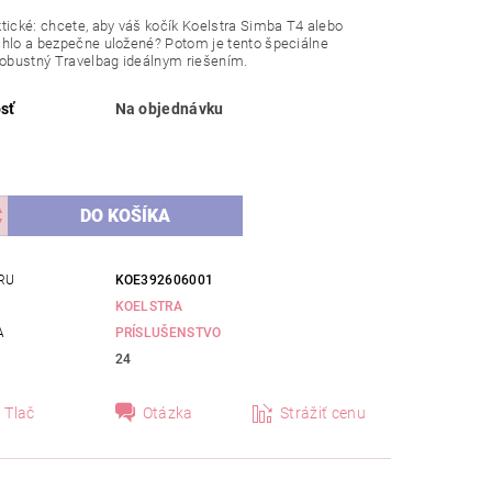
tické: chcete, aby váš kočík Koelstra Simba T4 alebo
hlo a bezpečne uložené? Potom je tento špeciálne
robustný Travelbag ideálnym riešením.
sť
Na objednávku
RU
KOE392606001
KOELSTRA
A
PRÍSLUŠENSTVO
24
Tlač
Otázka
Strážiť cenu