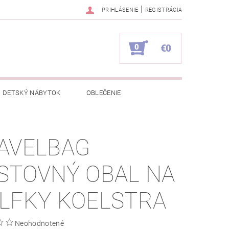
|
PRIHLÁSENIE
REGISTRÁCIA
0
€0
DETSKÝ NÁBYTOK
OBLEČENIE
NAPÍŠTE NÁM
KONTAKTY
AVELBAG
STOVNÝ OBAL NA
LFKY KOELSTRA
Neohodnotené