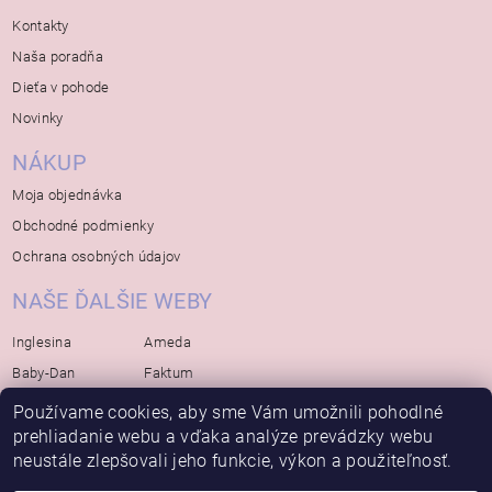
Kontakty
Naša poradňa
Dieťa v pohode
Novinky
NÁKUP
Moja objednávka
Obchodné podmienky
Ochrana osobných údajov
NAŠE ĎALŠIE WEBY
Inglesina
Ameda
Baby-Dan
Faktum
Rialto
Koelstra
Používame cookies, aby sme Vám umožnili pohodlné
Bébé-Jou
Bambino-Mio
prehliadanie webu a vďaka analýze prevádzky webu
neustále zlepšovali jeho funkcie, výkon a použiteľnosť.
Avova