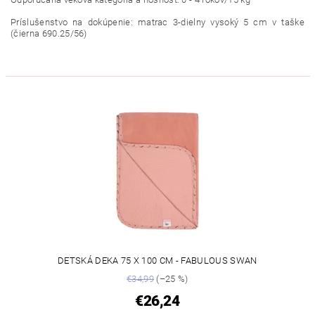
Príslušenstvo na dokúpenie: m
atrac
3-
dielny
vysoký
5 cm
v
taške
(
čierna
690.25
/
56
)
DETSKÁ DEKA 75 X 100 CM - FABULOUS SWAN
€34,99
(–25 %)
€26,24