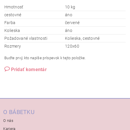
Hmotnosť
10 kg
cestovné
áno
Farba
červené
Kolieska
áno
Požadované vlastnosti
Kolieska, cestovné
Rozmery
120x60
Buďte prvý, kto napíše príspevok k tejto položke.
Pridať komentár
O BÁBETKU
O nás
Kariera