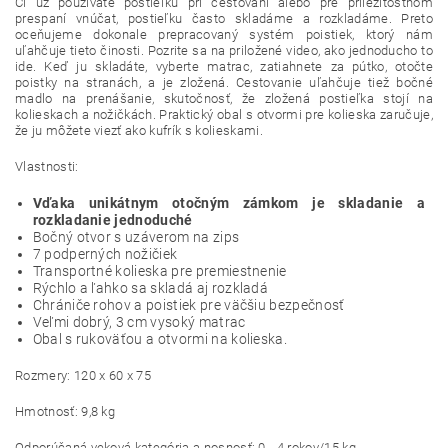
Či už používate postieľku pri cestovaní alebo pre
príležitostnom
prespaní
vnúčat, postieľku často skladáme a rozkladáme. Preto
oceňujeme dokonale
prepracovaný systém
poistiek, ktorý nám
uľahčuje
tieto činosti. Pozrite sa
na priložené
video,
ako jednoducho
to
ide. Keď ju skladáte,
vyberte
matrac, zatiahnete za pútko, otočte
poistky
na
stranách,
a
je zložená
.
Cestovanie
uľahčuje
tiež
bočné
madlo
na prenášanie,
skutočnosť
,
že
zložená
postieľka
stojí
na
kolieskach
a
nožičkách
.
Praktický
obal s
otvormi
pre
kolieska
zaručuje
,
že ju
môžete
viezť ako
kufrík
s
kolieskami
.
Vlastnosti:
Vďaka unikátnym otočným zámkom je skladanie a
rozkladanie jednoduché
Bočný otvor s uzáverom na zips
7 podperných nožičiek
Transportné kolieska pre premiestnenie
Rýchlo a ľahko sa skladá aj rozkladá
Chrániče rohov a poistiek pre väčšiu bezpečnosť
Veľmi dobrý, 3 cm vysoký matrac
Obal s rukoväťou a otvormi na kolieska.
Rozmery
:
120 x 60 x 75
Hmotnosť
:
9,8 kg
Odporúčaná
veková kategória a nosnosť: 0 - 4 rokov/15 k
g