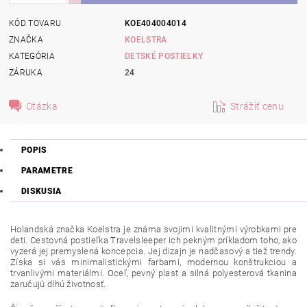
KÓD TOVARU
KOE404004014
ZNAČKA
KOELSTRA
KATEGÓRIA
DETSKÉ POSTIEĽKY
ZÁRUKA
24
Otázka
Strážiť cenu
POPIS
PARAMETRE
DISKUSIA
Holandská značka Koelstra je známa svojimi kvalitnými výrobkami pre
deti. Cestovná postieľka Travelsleeper
ich
pekným príkladom toho, ako
vyzerá jej premyslená koncepcia. Jej dizajn je nadčasový a tiež trendy.
Získa si vás minimalistickými farbami, modernou konštrukciou a
trvanlivými materiálmi. Oceľ, pevný plast a silná polyesterová tkanina
zaručujú dlhú
životnosť
.