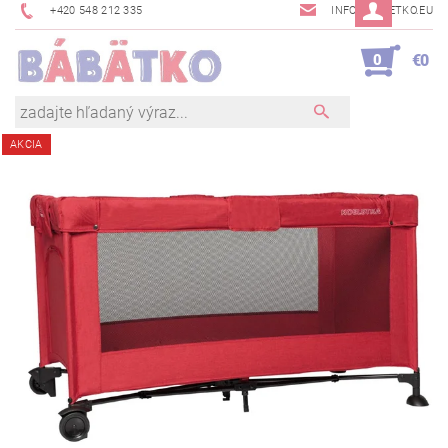
+420 548 212 335
INFO@BABETKO.EU
0
€0
AKCIA