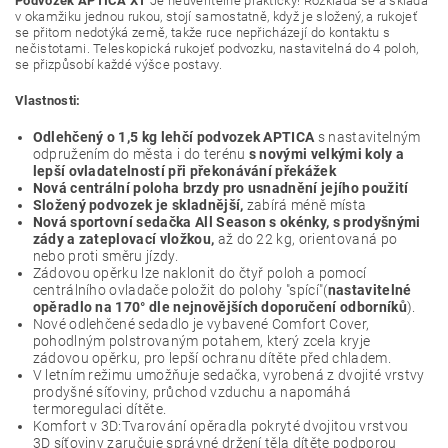
Podvozek APTICA XT
Je neuvěřitelně praktický! Rozkládá se a skládá
v okamžiku jednou rukou, stojí samostatně, když je složený, a rukojeť
se přitom nedotýká země, takže ruce nepřicházejí do kontaktu s
nečistotami. Teleskopická rukojeť podvozku, nastavitelná do 4 poloh,
se přizpůsobí každé výšce postavy.
Vlastnosti:
Odlehčený o 1,5 kg lehčí podvozek APTICA
s nastavitelným
odpružením do města i do terénu
s novými velkými koly a
lepší ovladatelností při překonávání překážek
Nová centrální poloha brzdy pro usnadnění jejího použití
Složený podvozek je skladnější,
zabírá méně místa
Nová sportovní sedačka All Season s okénky, s prodyšnými
zády a zateplovací vložkou,
až do 22 kg, orientovaná po
nebo proti směru jízdy.
Zádovou opěrku lze naklonit do čtyř poloh a pomocí
centrálního ovladače položit do polohy "spící"(
n
astavitelné
opěradlo na 170° dle nejnovějších doporučení odborníků
).
Nové odlehčené sedadlo je vybavené Comfort Cover,
pohodlným polstrovaným potahem, který zcela kryje
zádovou opěrku, pro lepší ochranu dítěte před chladem.
V letním režimu umožňuje sedačka, vyrobená z dvojité vrstvy
prodyšné síťoviny, průchod vzduchu a napomáhá
termoregulaci dítěte.
Komfort v 3D:Tvarování opěradla pokryté dvojitou vrstvou
3D síťoviny zaručuje správné držení těla dítěte podporou