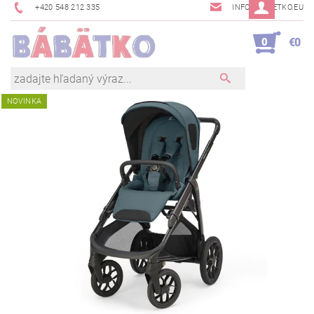
+420 548 212 335
INFO@BABETKO.EU
0
€0
NOVINKA