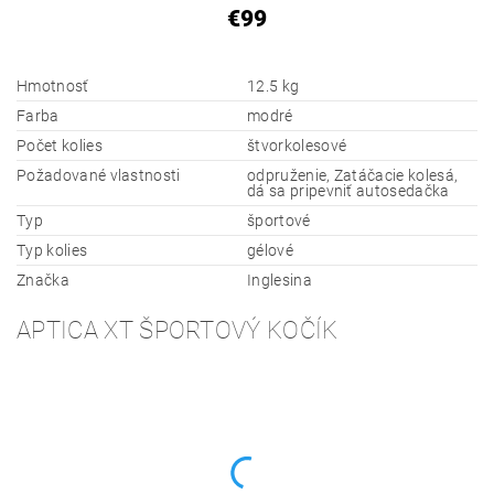
€99
Hmotnosť
12.5 kg
Farba
modré
Počet kolies
štvorkolesové
Požadované vlastnosti
odpruženie, Zatáčacie kolesá,
dá sa pripevniť autosedačka
Typ
športové
Typ kolies
gélové
Značka
Inglesina
APTICA XT ŠPORTOVÝ KOČÍK