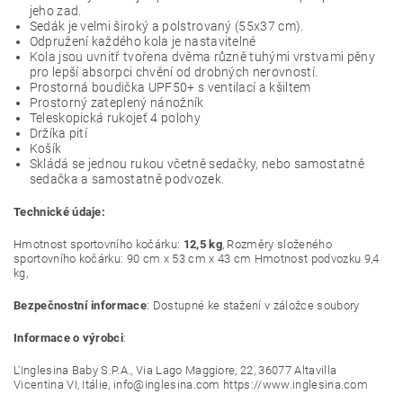
jeho zad.
Sedák je velmi široký a polstrovaný (55x37 cm).
Odpružení každého kola je nastavitelné
Kola jsou uvnitř tvořena dvěma různě tuhými vrstvami pěny
pro lepší absorpci chvění od drobných nerovností.
Prostorná boudička UPF50+ s ventilací a kšiltem
Prostorný zateplený nánožník
Teleskopická rukojeť 4 polohy
Držíka pití
Košík
Skládá se jednou rukou včetně sedačky, nebo samostatně
sedačka a samostatně podvozek.
Technické údaje:
Hmotnost sportovního kočárku:
12,5 kg
, Rozměry složeného
sportovního kočárku: 90 cm x 53 cm x 43 cm Hmotnost podvozku 9,4
kg,
Bezpečnostní informace
: Dostupné ke stažení v záložce soubory
Informace o výrobci
:
L'Inglesina Baby S.P.A., Via Lago Maggiore, 22, 36077 Altavilla
Vicentina VI, Itálie, info@inglesina.com https://www.inglesina.com