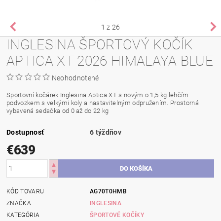
1
z 26
INGLESINA ŠPORTOVÝ KOČÍK
APTICA XT 2026 HIMALAYA BLUE
Neohodnotené
Sportovní kočárek Inglesina Aptica XT s novým o 1,5 kg lehčím
podvozkem s velkými koly a nastavitelným odpružením. Prostorná
vybavená sedačka od 0 až do 22 kg
Dostupnosť
6 týždňov
€639
KÓD TOVARU
AG70T0HMB
ZNAČKA
INGLESINA
KATEGÓRIA
ŠPORTOVÉ KOČÍKY