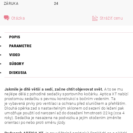
ZÁRUKA
24
Otázka
Strážiť cenu
POPIS
PARAMETRE
VIDEO
SÚBORY
DISKUSIA
Jakmile je dítě větší a sedí, začne chtít objevovat svět.
A to se mu
nejlépe dělá z pohodlné sedačky sportovního kočárku. Aptica XT nabízí
prostornou sedačku s pevnou konstrukcí s bočním vedením. Ta
je vybavená prvky pro ventilaci a ochranu před sluníčkem a přehřátím.
Dlouhá opěrka zad s nastavitelným sklonem od sezení do ležení pak
umožňuje použití od narození až do dosažení hmotnosti 22 kg (cca 4
roky). Sedačka je nasazena na podvozku a jejím otočením změníte
orientaci po nebo proti směru jízdy.