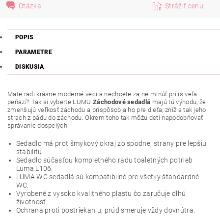
Otázka
Strážiť cenu
POPIS
PARAMETRE
DISKUSIA
Máte radi krásne moderné veci a nechcete za ne minúť príliš veľa
peňazí? Tak si vyberte LUMU.
Záchodové sedadlá
majú tú výhodu, že
zmenšujú veľkosť záchodu a prispôsobia ho pre dieťa, znížia tak jeho
strach z pádu do záchodu. Okrem toho tak môžu deti napodobňovať
správanie dospelých.
Sedadlo má protišmykový okraj zo spodnej strany pre lepšiu
stabilitu.
Sedadlo súčasťou kompletného radu toaletných potrieb
Luma L106.
LUMA WC sedadlá sú kompatibilné pre všetky štandardné
WC.
Vyrobené z vysoko kvalitného plastu čo zaručuje dlhú
životnosť.
Ochrana proti postriekaniu, prúd smeruje vždy dovnútra.