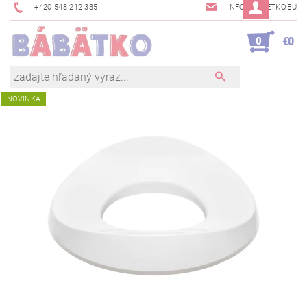
+420 548 212 335
INFO@BABETKO.EU
0
€0
NOVINKA