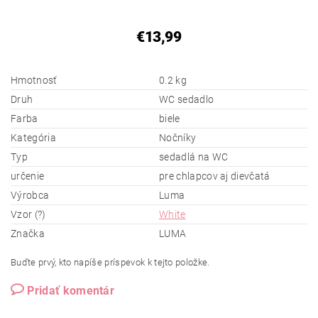
€13,99
Hmotnosť
0.2 kg
Druh
WC sedadlo
Farba
biele
Kategória
Nočníky
Typ
sedadlá na WC
určenie
pre chlapcov aj dievčatá
Výrobca
Luma
Vzor (?)
White
Značka
LUMA
Buďte prvý, kto napíše príspevok k tejto položke.
Pridať komentár