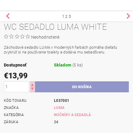
1
z 3
WC SEDADLO LUMA WHITE
Neohodnotené
Záchodové sedadlo LUMA v moderných farbách pomáha dieťaťu
zvyknúť si na používanie toalety a dodáva mu sebadôveru.
Dostupnosť
Skladom
(5 ks)
€13,99
KÓD TOVARU
L037001
ZNAČKA
LUMA
KATEGÓRIA
NOČNÍKY A SEDADLÁ
ZÁRUKA
24