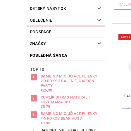
NAJLA
DETSKÝ NÁBYTOK
OBLEČENIE
DOGSPACE
AKCIA
ZNAČKY
POSLEDNÁ ŠANCA
TOP 10
BAMBINO MIO UČIACE PLIENKY
2-3 ROKY 3 BALENIE, GARDEN
PARTY
€26,90
ŠP
CUMLÍK DIFRAX NATURAL I
LOVE MAMA 18+
€5,79
€5,4
BAMBINO MIO UČIACE PLIENKY
4-5 ROKOV BEAR HUGS
€9,95
BAMBINO MIO UČIACE PLIENKY