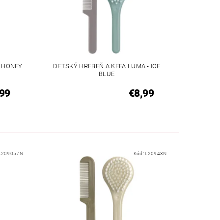
- HONEY
DETSKÝ HREBEŇ A KEFA LUMA - ICE
BLUE
99
€8,99
L209057N
Kód:
L20943N