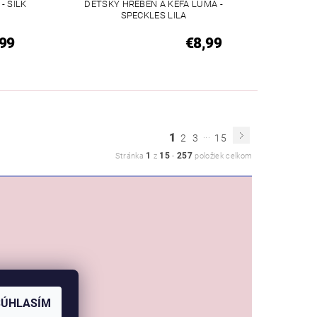
- SILK
DETSKÝ HREBEŇ A KEFA LUMA -
SPECKLES LILA
99
€8,99
...
1
2
3
15
1
15
257
Stránka
z
-
položiek celkom
SÚHLASÍM