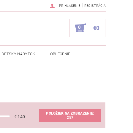
|
PRIHLÁSENIE
REGISTRÁCIA
0
€0
DETSKÝ NÁBYTOK
OBLEČENIE
NAPÍŠTE NÁM
KONTAKTY
POLOŽIEK NA ZOBRAZENIE:
€
140
257