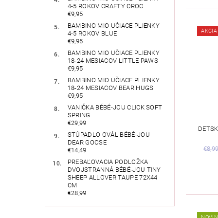
4-5 ROKOV CRAFTY CROC
€9,95
BAMBINO MIO UČIACE PLIENKY
AKCIA
4-5 ROKOV BLUE
€9,95
BAMBINO MIO UČIACE PLIENKY
18-24 MESIACOV LITTLE PAWS
€9,95
BAMBINO MIO UČIACE PLIENKY
18-24 MESIACOV BEAR HUGS
€9,95
VANIČKA BÉBÉ-JOU CLICK SOFT
SPRING
€29,99
DETSK
STÚPADLO OVÁL BÉBÉ-JOU
DEAR GOOSE
€8,9
€14,49
PREBAĽOVACIA PODLOŽKA
DVOJSTRANNÁ BÉBÉ-JOU TINY
SHEEP ALLOVER TAUPE 72X44
CM
€28,99
NOVI