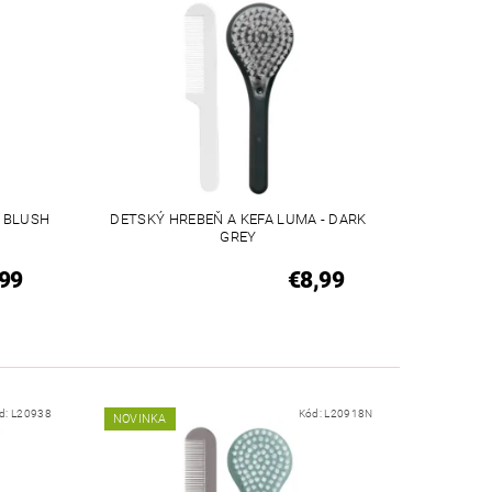
- BLUSH
DETSKÝ HREBEŇ A KEFA LUMA - DARK
GREY
99
€8,99
d:
L20938
Kód:
L20918N
NOVINKA