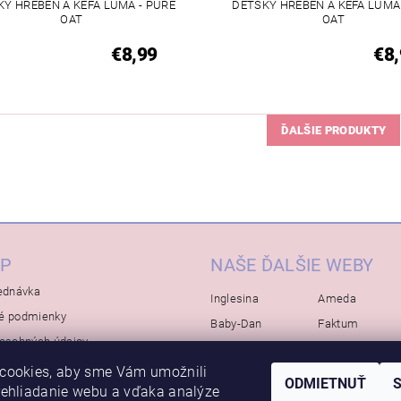
KÝ HREBEŇ A KEFA LUMA - PURE
DETSKÝ HREBEŇ A KEFA LUMA 
OAT
OAT
€8,99
€8,
ĎALŠIE PRODUKTY
P
NAŠE ĎALŠIE WEBY
ednávka
Inglesina
Ameda
é podmienky
Baby-Dan
Faktum
osobných údajov
Rialto
Koelstra
cookies, aby sme Vám umožnili
Bébé-Jou
Bambino-Mio
ODMIETNUŤ
rehliadanie webu a vďaka analýze
Avova