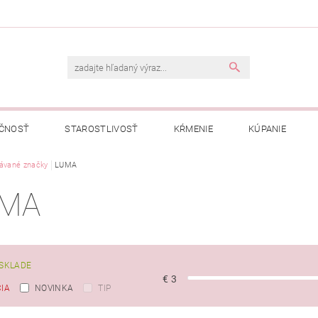
ČNOSŤ
STAROSTLIVOSŤ
KŔMENIE
KÚPANIE
A
ávané značky
OBCHODNÉ PODMIENKY
LUMA
OCHRANA OSOBNÝCH ÚDAJOV
MA
NÁVKA
SKLADE
€
3
IA
NOVINKA
TIP