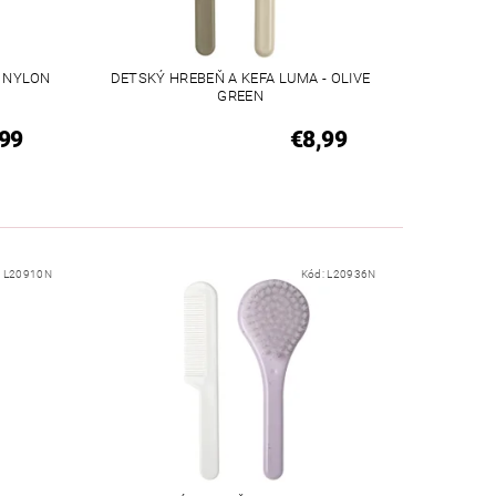
- NYLON
DETSKÝ HREBEŇ A KEFA LUMA - OLIVE
GREEN
99
€8,99
:
L20910N
Kód:
L20936N