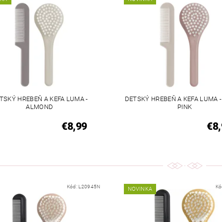
TSKÝ HREBEŇ A KEFA LUMA -
DETSKÝ HREBEŇ A KEFA LUMA 
ALMOND
PINK
€8,99
€8,
Kód:
L20945N
Kó
NOVINKA