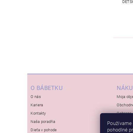
DETS
O BÁBETKU
NÁKU
O nás
Moja obj
Kariera
Obchodn
Kontakty
Ochrana 
Naša poradňa
Používame 
pohodlné p
Dieťa v pohode