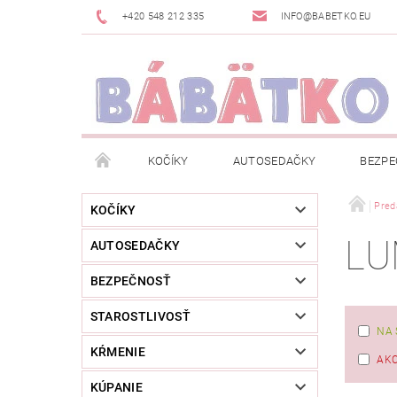
+420 548 212 335
INFO@BABETKO.EU
KOČÍKY
AUTOSEDAČKY
BEZPE
DOGSPACE
ZNAČKY
POSLEDNÁ ŠANC
Pred
KOČÍKY
LU
AUTOSEDAČKY
NOVINKY
NEWSLETTERY
MOJA OBJED
BEZPEČNOSŤ
STAROSTLIVOSŤ
NA 
KŔMENIE
AKC
KÚPANIE