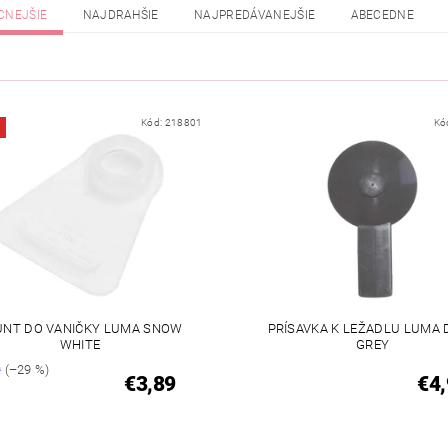
CNEJŠIE
NAJDRAHŠIE
NAJPREDÁVANEJŠIE
ABECEDNE
Kód:
218801
Kó
UNT DO VANIČKY LUMA SNOW
PRÍSAVKA K LEŽADLU LUMA 
WHITE
GREY
9
(–29 %)
€3,89
€4,