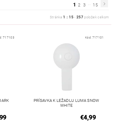
...
1
2
3
15
1
15
257
Stránka
z
-
položiek celkom
d:
717103
Kód:
717101
DARK
PRÍSAVKA K LEŽADLU LUMA SNOW
WHITE
99
€4,99