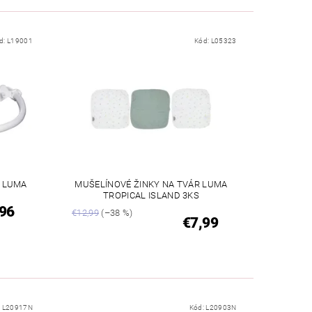
d:
L19001
Kód:
L05323
E LUMA
MUŠELÍNOVÉ ŽINKY NA TVÁR LUMA
TROPICAL ISLAND 3KS
96
€12,99
(–38 %)
€7,99
:
L20917N
Kód:
L20903N