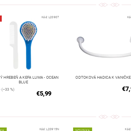
Kód:
L20907
Kó
Ý HREBEŇ A KEFA LUMA - OCEAN
ODTOKOVÁ HADICA K VANIČK
BLUE
€7,
9
(–33 %)
€5,99
Kód:
L20915N
Kód
NKA
NOVINKA