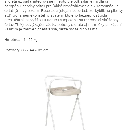
si dieťa už sadá, integrované miesto pre odkladanie mydla či
šampónu, spodný odtok pre ľahké vyprázdňovanie a v kombinácii s
ostatnými výrobkami Bébé-Jou (stojan, bebe-bubble, kýblik na plienky,
atď) tvoria neprekonateľný systém, ktorého bezpečnosť bola
preskúšaná najvyššou autoritou v tejto oblasti (nemecký skúšobný
ústav TUV), pokrývajúci všetky potreby dieťaťa aj mamičky pri kúpaní.
Vanička je zároveň priestranná, takže môže dlho slúžiť.
Hmotnosť: 1,455 kg.
Rozmery: 86 × 44 × 32 cm.