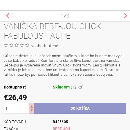
1
z 2
VANIČKA BÉBÉ-JOU CLICK
FABULOUS TAUPE
Neohodnotené
Kúpanie dieťatka je každodenným rituálom, z ktorého budete mať vy aj
vaše bábätko radosť. Komfortná a starostlivo konštruovaná vanička
Bébé-jou je vybavená inovatívnym Click systémom. Len 2 kliknutia a
vanička je ľahko a bezpečne umiestnená na kúpací stojan. Rovnako
ľahko môže byť pomocou kliknutia vanička zo stojana odpojená.
Dostupnosť
Skladom
(12 ks)
€26,49
KÓD TOVARU
B425605
ZNAČKA
BEBE-JOU