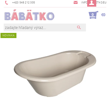
+420 548 212 335
INFO@BABETKO.EU
0
€0
NOVINKA