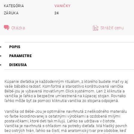
KATEGÓRIA
VANIČKY
ZÁRUKA
24
Otázka
Strážiť cenu
POPIS
PARAMETRE
DISKUSIA
Kúpanie dieťatka je každodenným rituálom, z ktorého budete mať vy aj
vaše bábätko radosť. Komfortná a starostlivo konštruovaná vanička
Bébé-jou je vybavená inovatívnym Click systémom. Len 2 kliknutia a
vanička je ľahko a bezpečne umiestnená na kúpacej stojan. Rovnako
ľahko môže byť za pomoci kliknutia vanička zo stojana odpojená.
Vanička od Bébé-Jou je optimálne navrhnutá z neškodného materiálu
vo farbe koordinovanej s ostatnými výrobkami a ozdobená milými
postavičkami, ktoré deti tak milujú. Ľahko sa udržiava v čistote.
Vanička je navrhnutá s ohľadom na potreby dieťaťa. Má hladký povrch
bez ostrých hrán, ľahko sa čistí, má anatomický tvar pre obdobie, keď