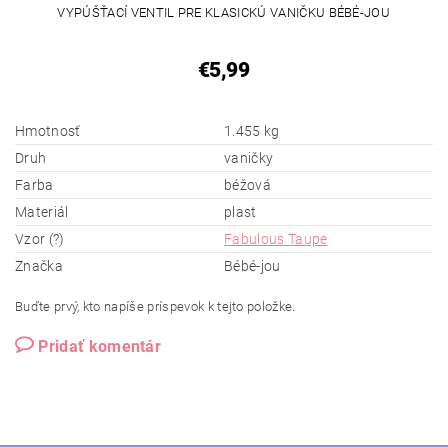
VYPÚŠŤACÍ VENTIL PRE KLASICKÚ VANIČKU BÉBÉ-JOU
€5,99
Hmotnosť
1.455 kg
Druh
vaničky
Farba
béžová
Materiál
plast
Vzor (?)
Fabulous Taupe
Značka
Bébé-jou
Buďte prvý, kto napíše príspevok k tejto položke.
Pridať komentár