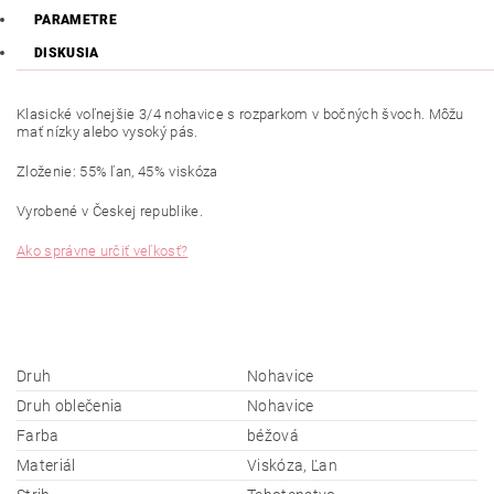
PARAMETRE
DISKUSIA
Klasické voľnejšie 3/4 nohavice s rozparkom v bočných švoch. Môžu
mať nízky alebo vysoký pás.
Zloženie: 55% ľan, 45% viskóza
Vyrobené v Českej republike.
Ako správne určiť veľkosť?
Druh
Nohavice
Druh oblečenia
Nohavice
Farba
béžová
Materiál
Viskóza, Ľan