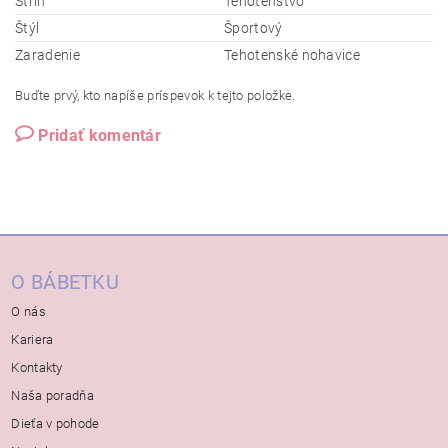
Strih
Tehotenstvo
Štýl
Športový
Zaradenie
Tehotenské nohavice
Buďte prvý, kto napíše príspevok k tejto položke.
Pridať komentár
O BÁBETKU
O nás
Kariera
Kontakty
Naša poradňa
Dieťa v pohode