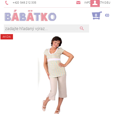
+420 548 212 335
INFO@BABETKO.EU
0
€0
AKCIA