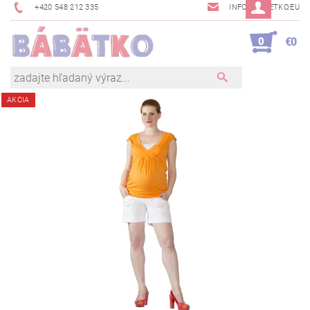
+420 548 212 335
INFO@BABETKO.EU
0
€0
AKCIA