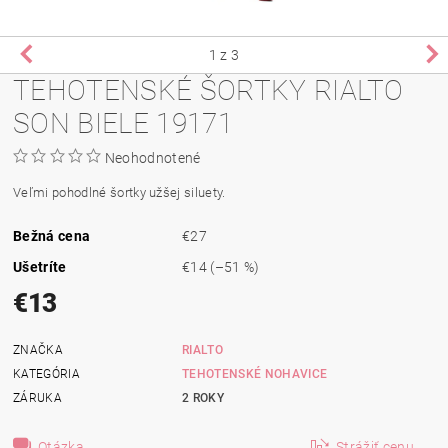
1
z 3
TEHOTENSKÉ ŠORTKY RIALTO
SON BIELE 19171
Neohodnotené
Veľmi pohodlné šortky užšej siluety.
Bežná cena
€27
Ušetríte
€14
(–51 %)
€13
ZNAČKA
RIALTO
KATEGÓRIA
TEHOTENSKÉ NOHAVICE
ZÁRUKA
2 ROKY
Otázka
Strážiť cenu