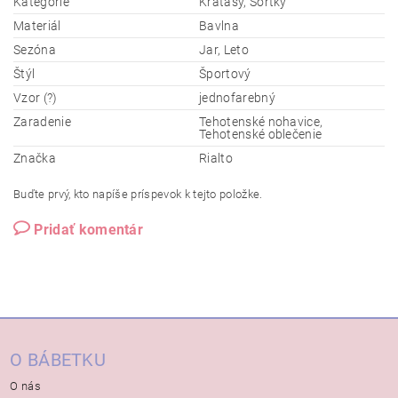
Kategórie
Kraťasy, Šortky
Materiál
Bavlna
Sezóna
Jar, Leto
Štýl
Športový
Vzor (?)
jednofarebný
Zaradenie
Tehotenské nohavice,
Tehotenské oblečenie
Značka
Rialto
Buďte prvý, kto napíše príspevok k tejto položke.
Pridať komentár
O BÁBETKU
O nás