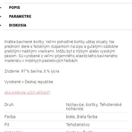
POPIS
PARAMETRE
DISKUSIA
Krátke bavlnené šortky. Veľmi pohodlné šortky užšej siluety. Na
prednom diele s falošným rozparkom na zips a guľatými ozdobne
prešitými našitými vreckami. Môžu byť s nízkym alebo vysokým
pásom. Sú vyrobené z veľmi príjemného, elastického bavlneného
materiálu v módnych pastelových farbách.
Zloženie: 97 % bavlna, 3 % lycra
Vyrobené v Českej republike.
Ako správne určiť veľkosť?
Druh
Nohavice, šortky, Tehotenské
nohavice
Farba
biela, Biela farba
Fit
Tehotenstvo