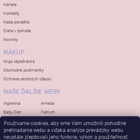
Kariera
Kontakty
Naša poradňa
Dieťa v pohode
Novinky
NÁKUP
Moja objednávka
Obchodné podmienky
Ochrana osobných údajov
NAŠE ĎALŠIE WEBY
Inglesina
Ameda
Baby-Dan
Faktum
Rialto
Koelstra
Používame cookies, aby sme Vám umožnili pohodlné
prehliadanie webu a vďaka analýze prevádzky webu
Bébé-Jou
Bambino-Mio
neustále zlepšovali jeho funkcie, výkon a použiteľnosť.
Avova