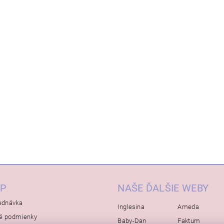
P
NAŠE ĎALŠIE WEBY
ednávka
Inglesina
Ameda
é podmienky
Baby-Dan
Faktum