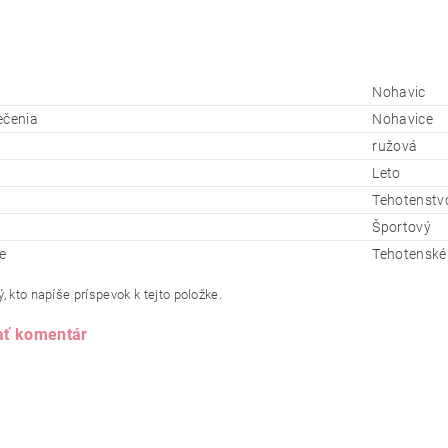
Nohavic
ečenia
Nohavice
ružová
Leto
Tehotenstv
Športový
e
Tehotenské
, kto napíše príspevok k tejto položke.
ať komentár