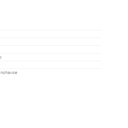
o
 nohavice