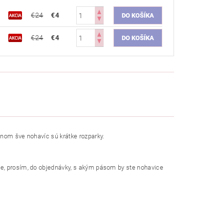
€24
€4
€24
€4
čnom šve nohavíc sú krátke rozparky.
te, prosím, do objednávky, s akým pásom by ste nohavice