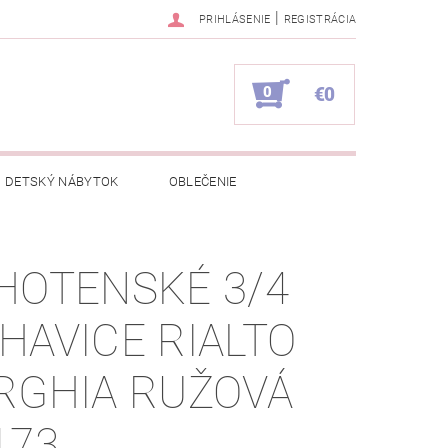
|
PRIHLÁSENIE
REGISTRÁCIA
0
€0
DETSKÝ NÁBYTOK
OBLEČENIE
NAPÍŠTE NÁM
KONTAKTY
HOTENSKÉ 3/4
HAVICE RIALTO
RGHIA RUŽOVÁ
173