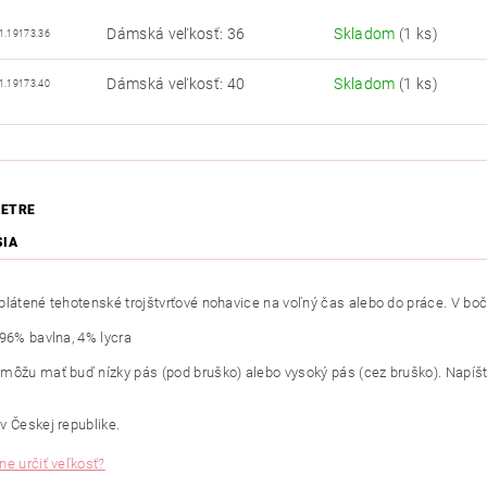
Dámská veľkosť: 36
Skladom
(1 ks)
1.19173.36
Dámská veľkosť: 40
Skladom
(1 ks)
1.19173.40
ETRE
SIA
plátené tehotenské trojštvrťové nohavice na voľný čas alebo do práce. V bo
 96% bavlna, 4% lycra
môžu mať buď nízky pás (pod bruško) alebo vysoký pás (cez bruško). Napíš
v Českej republike.
ne určiť veľkosť?