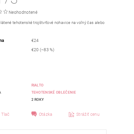
Neohodnotené
látené tehotenské trojštvrťové nohavice na voľný čas alebo
na
€24
€20
(–83 %)
RIALTO
A
TEHOTENSKÉ OBLEČENIE
2 ROKY
Tlač
Otázka
Strážiť cenu