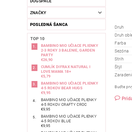
DOGSPACE
ZNAČKY
POSLEDNÁ ŠANCA
Druh
Druh obl
TOP 10
Farba
BAMBINO MIO UČIACE PLIENKY
2-3 ROKY 3 BALENIE, GARDEN
Sezóna
PARTY
Strih
€26,90
CUMLÍK DIFRAX NATURAL I
Štýl
LOVE MAMA 18+
Zaradeni
€5,79
BAMBINO MIO UČIACE PLIENKY
Buďte prvý
4-5 ROKOV BEAR HUGS
€9,95
Prid
BAMBINO MIO UČIACE PLIENKY
4-5 ROKOV CRAFTY CROC
€9,95
BAMBINO MIO UČIACE PLIENKY
4-5 ROKOV BLUE
€9,95