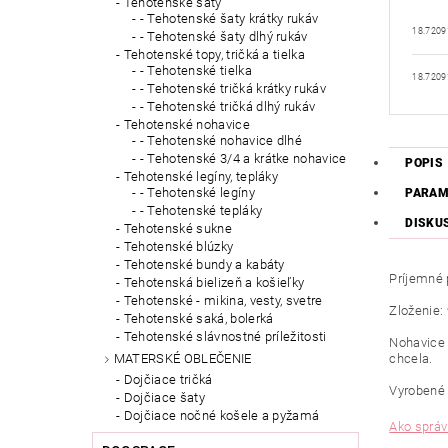
Tehotenské šaty
- Tehotenské šaty krátky rukáv
18.7209
- Tehotenské šaty dlhý rukáv
Tehotenské topy, tričká a tielka
- Tehotenské tielka
18.7209
- Tehotenské tričká krátky rukáv
- Tehotenské tričká dlhý rukáv
Tehotenské nohavice
- Tehotenské nohavice dlhé
- Tehotenské 3/4 a krátke nohavice
POPIS
Tehotenské legíny, tepláky
- Tehotenské legíny
PARAM
- Tehotenské tepláky
DISKU
Tehotenské sukne
Tehotenské blúzky
Tehotenské bundy a kabáty
Príjemné
Tehotenská bielizeň a košieľky
Tehotenské - mikina, vesty, svetre
Zloženie:
Tehotenské saká, bolerká
Tehotenské slávnostné príležitosti
Nohavice 
chcela.
MATERSKÉ OBLEČENIE
Dojčiace tričká
Vyrobené 
Dojčiace šaty
Dojčiace nočné košele a pyžamá
Ako správ