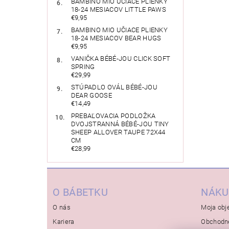
BAMBINO MIO UČIACE PLIENKY
18-24 MESIACOV LITTLE PAWS
€9,95
BAMBINO MIO UČIACE PLIENKY
18-24 MESIACOV BEAR HUGS
€9,95
VANIČKA BÉBÉ-JOU CLICK SOFT
SPRING
€29,99
STÚPADLO OVÁL BÉBÉ-JOU
DEAR GOOSE
€14,49
PREBAĽOVACIA PODLOŽKA
DVOJSTRANNÁ BÉBÉ-JOU TINY
SHEEP ALLOVER TAUPE 72X44
CM
€28,99
O BÁBETKU
NÁKU
O nás
Moja obj
Kariera
Obchodn