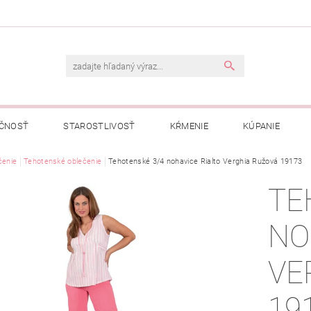
ČNOSŤ
STAROSTLIVOSŤ
KŔMENIE
KÚPANIE
A
čenie
Tehotenské oblečenie
OBCHODNÉ PODMIENKY
Tehotenské 3/4 nohavice Rialto Verghia Ružová 19173
OCHRANA OSOBNÝCH ÚDAJOV
TE
NÁVKA
NO
VE
19