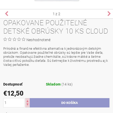
1
z 2
OPAKOVANE POUŽITEĽNÉ
DETSKÉ OBRÚSKY 10 KS CLOUD
Neohodnotené
Prírodná a finančne efektívna alternatíva k jednorázovým detským
obrúskom. Opakovane použiteľné obrúsky sú lepšie pre Vaše dieťa,
pretože neobsahujú žiadne chemikálie, sú krásne mäkké a šetrne
čistia citlivú pokožku dieťaťa. Sú šetrnejšie k životnému prostrediu aj k
Vašej peňaženke.
Dostupnosť
Skladom
(14 ks)
€12,50