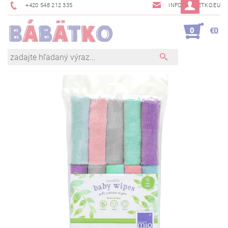
+420 548 212 335
INFO@BABETKO.EU
0
€0