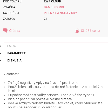
KÓD TOVARU
RWP CLOUD
ZNAČKA
BAMBINO MIO
KATEGÓRIA
PLIENKY A NOHAVIČKY
ZÁRUKA
24
Otázka
Strážiť cenu
POPIS
PARAMETRE
DISKUSIA
Vlastnosti:
Znižujú negatívny vplyv na životné prostredie.
Použitie len s čistou vodou na šetrné čistenie bez chemickým
látok.
Prípadne možnosť voľby prípravku podľa Vášho výberu.
Ideálne pre citlivú pokožku Vášho dieťaťa.
Vďaka rôznym farbám budete vždy vedieť, ktorý obrúsok ste
použili na zadoček, ruky alebo tvár.