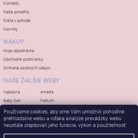
Kontakty
Naša poradňa
Dieťa v pohode
Novinky
NÁKUP
Moja objednávka
Obchodné podmienky
Ochrana osobných údajov
NAŠE ĎALŠIE WEBY
Inglesina
Ameda
Baby-Dan
Faktum
Rialto
Koelstra
Používame cookies, aby sme Vám umožnili pohodlné
Bébé-Jou
Bambino-Mio
prehliadanie webu a vďaka analýze prevádzky webu
neustále zlepšovali jeho funkcie, výkon a použiteľnosť.
Avova