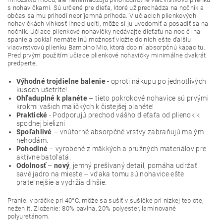
s nohavičkami. Sú určené pre dieťa, ktoré už prechádza na nočník a
občas sa mu prihodí nepríjemná príhoda. V učiacich plienkových
nohavičkách vlhkosť ihneď ucíti, môže si ju uvedomiť a posadiť sa na
nočník. Učiace plienkové nohavičky nedávajte dieťaťu na noc či na
spanie a pokiaľ nemáte inú možnosť vložte do nich ešte ďalšiu
viacvrstvovú plienku Bambino Mio, ktorá doplní absorpčnú kapacitu.
Pred prvým použitím učiace plienkové nohavičky minimálne dvakrát
predperte.
Výhodné trojdielne balenie
- oproti nákupu po jednotlivých
kusoch ušetríte!
Ohľaduplné k planéte
– tieto pokrokové nohavice sú prvými
krokmi vašich maličkých k čistejšej planéte!
Praktické
- Podporujú prechod vášho dieťaťa od plienok k
spodnej bielizni
Spoľahlivé
– vnútorné absorpčné vrstvy zabraňujú malým
nehodám.
Pohodlné
– vyrobené z mäkkých a pružných materiálov pre
aktívne batoľatá.
Odolnosť
–
nový
, jemný prešívaný detail, pomáha udržať
savé jadro na mieste – vďaka tomu sú nohavice ešte
prateľnejšie a vydržia dlhšie.
Pranie: v práčke pri 40°C, môže sa sušiť v sušičke pri nízkej teplote,
nežehliť. Zloženie: 80% bavlna, 20% polyester, laminované
polyuretánom.