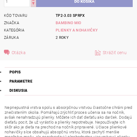
KÓD TOVARU
TP2-3.03 SPRPX
ZNAČKA
BAMBINO MIO
KATEGÓRIA
PLIENKY A NOHAVIČKY
ZÁRUKA
2 ROKY
Otázka
Strážiť cenu
POPIS
PARAMETRE
DISKUSIA
Nepriepustná vrstva spolu s absorpčnou vrstvou čiastočne chráni pred
znečistením okolia. Pomáhajú zrýchliť proces učenia sa na nočník,
avšak nenahradzujú plienky. Môžete ich dať dieťaťu ako darček. Dodajú
dieťaťu pocit, že už vyrástlo a plienky nepotrebuje. Nepoužívajte ich
skôr ako je dieťa na prechod na nočník pripravené. Učiace plienkové
nohavičky síce obsahujú absopčnú vrstvu, ktorá zachytí menšie
množstvo moču, ale nenahradzujú plnohodnotne viacvrstvovú plienku