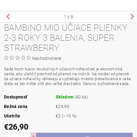
1
z 8
BAMBINO MIO UČIACE PLIENKY
2-3 ROKY 3 BALENIA, SUPER
STRAWBERRY
Neohodnotené
Sada troch kusov revolučných učiacich nohavičiek je ekonomická
cesta, ako uľahčiť prechod od plienok na nočník. Na rozdiel od plienok
sa učiace nohavičky obliekajú a vyzliekajú miesto prebaľovania a vaše
dieťa sa tak môže cítiť ako veľké dievčatko. Cenovo zvýhodnená sada.
Dostupnosť
Skladom
(40 ks)
Bežná cena
€29,90
Ušetríte
€3
(–10 %)
€26,90