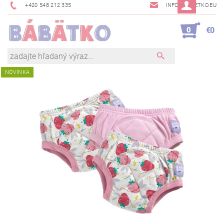
+420 548 212 335
INFO@BABETKO.EU
0
€0
NOVINKA