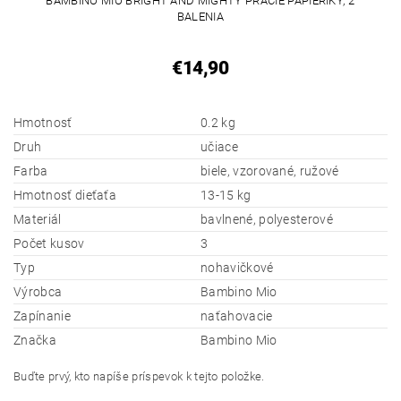
BAMBINO MIO BRIGHT AND MIGHTY PRACIE PAPIERIKY, 2
BALENIA
€14,90
Hmotnosť
0.2 kg
Druh
učiace
Farba
biele, vzorované, ružové
Hmotnosť dieťaťa
13-15 kg
Materiál
bavlnené, polyesterové
Počet kusov
3
Typ
nohavičkové
Výrobca
Bambino Mio
Zapínanie
naťahovacie
Značka
Bambino Mio
Buďte prvý, kto napíše príspevok k tejto položke.