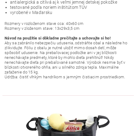
antialergická a citlivá aj k veľmi jemnej detskej pokožke
testované podľa noriem inštitútom TÜV
vyrobené v Maďarsku
Rozmery v rozloženom stave cca: 40x60 cm
Rozmery v zloženom stave: 13x29x3,5 cm
Návod na použitie si dôkladne prečítajte a uchovajte si ho!
Aby sa zabránilo nebezpečiu udusenia, odstráňte obal a následne ho
zlikvidujte. Fóliu z obalu je nutné uložiť mimo dosah detí, môže
spôsobiť udusenie. Na prebaľovacej podložke ani v jej blížkosti
nenechávajte predmety, ktoré by mohlo dieťa prehltnúť! Nikdy
nenechávajte dieťa pri prebaľované samotné. Výrobok nesmie byť v
blízkosti otvoreného ohňa, ani u silného zdroja tepla. Maximálne
zaťaženie do 15 kg.
Údržba: čistiť vlhkým handríkom s jemným čistiacim prostriedkom.