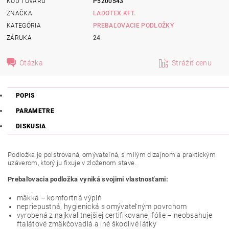
KÓD TOVARU
P5200543
ZNAČKA
LADOTEX KFT.
KATEGÓRIA
PREBAĽOVACIE PODLOŽKY
ZÁRUKA
24
Otázka
Strážiť cenu
POPIS
PARAMETRE
DISKUSIA
Podložka je polstrovaná, omývateľná, s milým dizajnom a praktickým
uzáverom, ktorý ju fixuje v zloženom stave.
Prebaľovacia podložka vyniká svojimi vlastnosťami:
mäkká – komfortná výplň
nepriepustná, hygienická s omývateľným povrchom
vyrobená z najkvalitnejšiej certifikovanej fólie – neobsahuje
ftalátové zmäkčovadlá a iné škodlivé látky