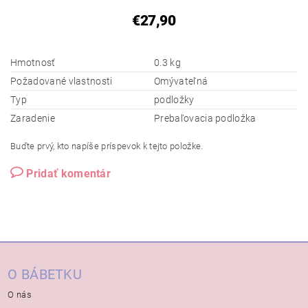
€27,90
Hmotnosť
0.3 kg
Požadované vlastnosti
Omývateľná
Typ
podložky
Zaradenie
Prebaľovacia podložka
Buďte prvý, kto napíše príspevok k tejto položke.
Pridať komentár
O BÁBETKU
O nás