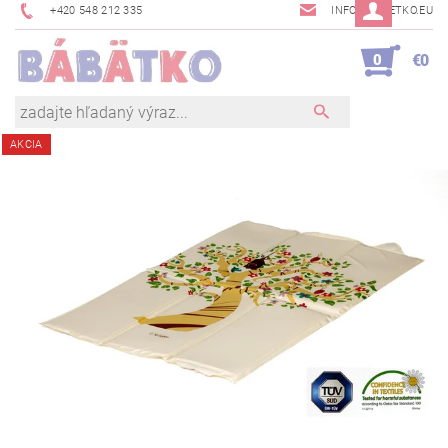
+420 548 212 335
INFO@BABETKO.EU
0
€0
AKCIA