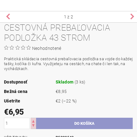
1
z 2
CESTOVNÁ PREBAĽOVACIA
PODLOŽKA 43 STROM
Neohodnotené
Praktická skládacia cestovná prebaľovacia podložka sa vojde do každej
tašky, kočíka či kufra. Využijeteju na cestách, na chate či len tak, na
vychádzkach.
Dostupnosť
Skladom
(3 ks)
Bežná cena
€8,95
Ušetríte
€2
(–22 %)
€6,95