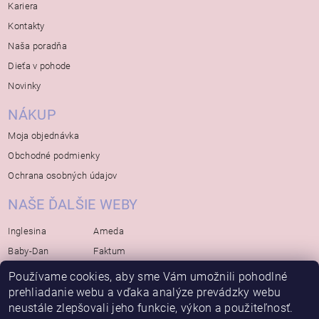
Kariera
Kontakty
Naša poradňa
Dieťa v pohode
Novinky
NÁKUP
Moja objednávka
Obchodné podmienky
Ochrana osobných údajov
NAŠE ĎALŠIE WEBY
Inglesina
Ameda
Baby-Dan
Faktum
Rialto
Koelstra
Používame cookies, aby sme Vám umožnili pohodlné
prehliadanie webu a vďaka analýze prevádzky webu
Bébé-Jou
Bambino-Mio
neustále zlepšovali jeho funkcie, výkon a použiteľnosť.
Avova