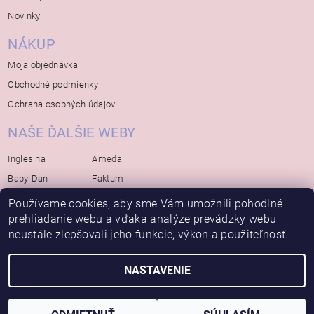
Novinky
NÁKUP
Moja objednávka
Obchodné podmienky
Ochrana osobných údajov
NAŠE ĎALŠIE WEBY
Inglesina
Ameda
Baby-Dan
Faktum
Rialto
Koelstra
Používame cookies, aby sme Vám umožnili pohodlné
Bébé-Jou
prehliadanie webu a vďaka analýze prevádzky webu
Bambino-Mio
neustále zlepšovali jeho funkcie, výkon a použiteľnosť.
Avova
NASTAVENIE
2026 © Bábätko, všetky práva vyhradené
Vytvoril Shoptet