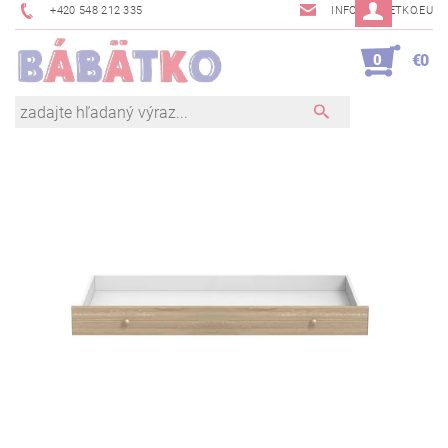
+420 548 212 335
INFO@BABETKO.EU
0
€0