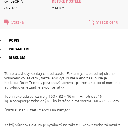
KATEGÓRIA
DETSKÉ POSTELE
ZÁRUKA
2 ROKY
Otázka
Strážiť cenu
POPIS
PARAMETRE
DISKUSIA
Tento praktický kontajner pod posteľ Faktum je na spodnej strane
vybavený kolieskami, takže jeho vysunutie alebo zasunutie je
hračkou. Baby Friendly povrchová úprava - pri kontakte so slinami nie
sú vylučované žiadne škodlivé látky.
Technické údaje: rozmery 160 × 82 × 16 cm. Hmotnosť 16
kg. Kontajner je zabalený v 1 ks kartóne s rozmermi 160 × 82 × 6 cm.
Údržba: stačí utrieť utierkou na nábytok.
Každý výrobok Faktum je vyrábaný na zákazku konkrétneho zákazníka,