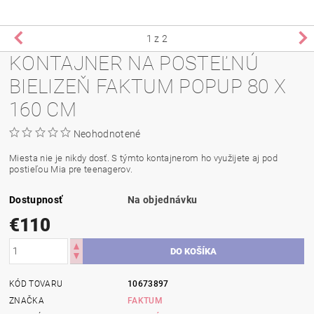
1
z 2
KONTAJNER NA POSTEĽNÚ
BIELIZEŇ FAKTUM POPUP 80 X
160 CM
Neohodnotené
Miesta nie je nikdy
dosť
.
S týmto
kontajnerom ho využijete aj pod
postieľou Mia pre teenagerov
.
Dostupnosť
Na objednávku
€110
KÓD TOVARU
10673897
ZNAČKA
FAKTUM