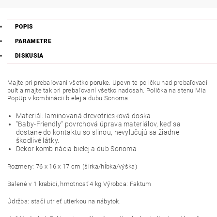
POPIS
PARAMETRE
DISKUSIA
Majte pri prebaľovaní všetko poruke. Upevnite poličku nad prebaľovací
pult a majte tak pri prebaľovaní všetko nadosah. Polička na stenu Mia
PopUp v kombinácii bielej a dubu Sonoma.
Materiál: laminovaná drevotriesková doska
"Baby-Friendly" povrchová úprava materiálov, keď sa
dostane do kontaktu so slinou, nevylučujú sa žiadne
škodlivé látky.
Dekor kombinácia bielej a dub Sonoma
Rozmery: 76 x 16 x 17 cm (šírka/hĺbka/výška)
Balené v 1 krabici, hmotnosť 4 kg Výrobca: Faktum
Údržba: stačí utrieť utierkou na nábytok.