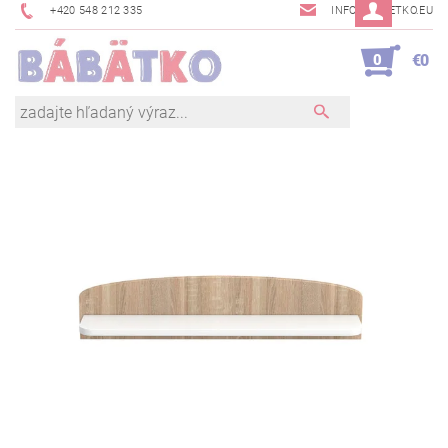
+420 548 212 335
INFO@BABETKO.EU
0
€0