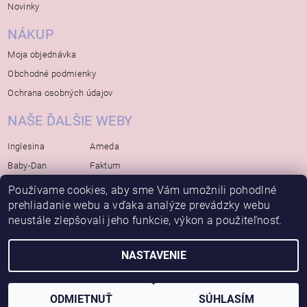
Novinky
NÁKUP
Moja objednávka
Obchodné podmienky
Ochrana osobných údajov
NAŠE ĎALŠIE WEBY
Inglesina
Ameda
Baby-Dan
Faktum
Rialto
Koelstra
Používame cookies, aby sme Vám umožnili pohodlné
Bébé-Jou
prehliadanie webu a vďaka analýze prevádzky webu
Bambino-Mio
neustále zlepšovali jeho funkcie, výkon a použiteľnosť.
Avova
NASTAVENIE
2026 © Bábätko, všetky práva vyhradené
Vytvoril Shoptet
ODMIETNUŤ
SÚHLASÍM