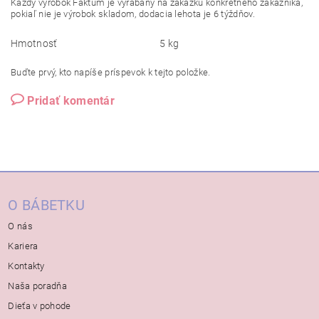
Každý výrobok Faktum je vyrábaný na zákazku konkrétneho zákazníka,
pokiaľ nie je výrobok skladom, dodacia lehota je 6 týždňov.
Hmotnosť
5 kg
Buďte prvý, kto napíše príspevok k tejto položke.
Pridať komentár
O BÁBETKU
O nás
Kariera
Kontakty
Naša poradňa
Dieťa v pohode