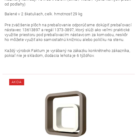
od podlahy)
Balené v 2 škatuliach, celk. hmotnosť 29 kg
Pre zväčšenie plôch na prebaľovanie odporúčame dokúpiť prebaľovací
nástavec 13613897 a regál 1373-3897, ktorý slúži ako veľmi praktické
využitie priestoru pod prebaľovacím nástavcom za komodou, neskôr
ho môžete využiť ako samostatnú knižnicu alebo poličku na stenu.
Každý výrobok Faktum je vyrábaný na zákazku konkrétneho zákazníka,
pokiaľ nie je skladom, dodacia lehota je 6 týždňov.
AKCIA