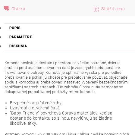
Otázka
Strážiť cenu
POPIS
PARAMETRE
DISKUSIA
Komoda poskytuje dostatok priestoru na všetko potrebné, dvierka
chránia pred prachom, otvorená časť je zase rýchlo prístupná pre
frekventované potreby. Komoda je optimálne vysoká pre pohodlné
prebaľovanie a pokiaľ ju chcete pre prebaľovanie používať, objednajte
spolu s komodou aj prebalopvací nástavec vybavený bezpečnostnými
zarážkami na troch stranách. Tie zabraňujú posunutiu samostatne
dokupovanej prebaľovacej podložky mimo komodu.
Bezpečné zaguľatené rohy.
Uzavretá a otvorená časť.
"Baby-Friendly" povrchová úprava materiálov, keď sa
dostane do kontaktu so slinou, nevylúhujú sa žiadne
škodlivé látky.
Rozmery komody: 76 x 38 x 92 cm (šírka / hĺbka / výška horných plôch