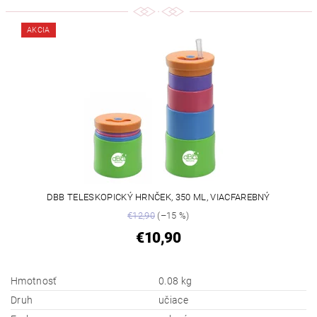
AKCIA
DBB TELESKOPICKÝ HRNČEK, 350 ML, VIACFAREBNÝ
€12,90
(–15 %)
€10,90
Hmotnosť
0.08 kg
Druh
učiace