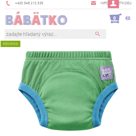
+420 548 212 335
INFO@BABETKO.EU
0
€0
NOVINKA