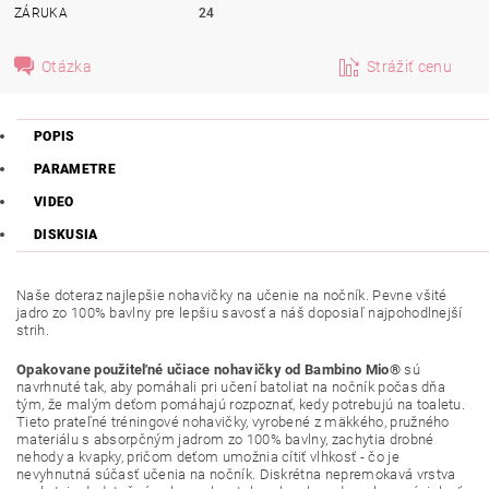
ZÁRUKA
24
Otázka
Strážiť cenu
POPIS
PARAMETRE
VIDEO
DISKUSIA
Naše doteraz najlepšie nohavičky na učenie na nočník. Pevne všité
jadro zo 100% bavlny pre lepšiu savosť a náš doposiaľ najpohodlnejší
strih.
Opakovane použiteľné učiace nohavičky od Bambino Mio®
sú
navrhnuté tak, aby pomáhali pri učení batoliat na nočník počas dňa
tým, že malým deťom pomáhajú rozpoznať, kedy potrebujú na toaletu.
Tieto prateľné tréningové nohavičky, vyrobené z mäkkého, pružného
materiálu s absorpčným jadrom zo 100% bavlny, zachytia drobné
nehody a kvapky, pričom deťom umožnia cítiť vlhkosť - čo je
nevyhnutná súčasť učenia na nočník. Diskrétna nepremokavá vrstva