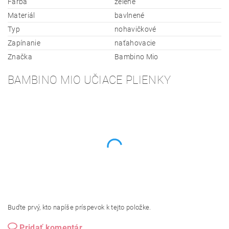
Farba
zelené
Materiál
bavlnené
Typ
nohavičkové
Zapínanie
naťahovacie
Značka
Bambino Mio
BAMBINO MIO UČIACE PLIENKY
Buďte prvý, kto napíše príspevok k tejto položke.
Pridať komentár