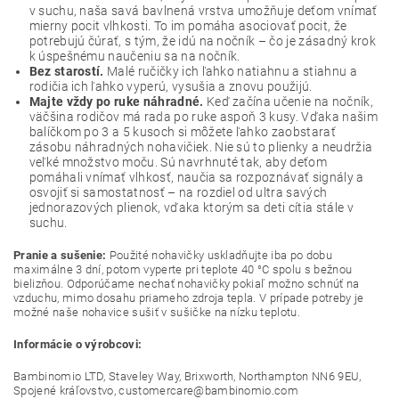
v suchu, naša savá bavlnená vrstva umožňuje deťom vnímať
mierny pocit vlhkosti. To im pomáha asociovať pocit, že
potrebujú čúrať, s tým, že idú na nočník – čo je zásadný krok
k úspešnému naučeniu sa na nočník.
Bez starostí.
Malé ručičky ich ľahko natiahnu a stiahnu a
rodičia ich ľahko vyperú, vysušia a znovu použijú.
Majte vždy po ruke náhradné.
Keď začína učenie na nočník,
väčšina rodičov má rada po ruke aspoň 3 kusy. Vďaka našim
balíčkom po 3 a 5 kusoch si môžete ľahko zaobstarať
zásobu náhradných nohavičiek. Nie sú to plienky a neudržia
veľké množstvo moču. Sú navrhnuté tak, aby deťom
pomáhali vnímať vlhkosť, naučia sa rozpoznávať signály a
osvojiť si samostatnosť – na rozdiel od ultra savých
jednorazových plienok, vďaka ktorým sa deti cítia stále v
suchu.
Pranie a sušenie:
Použité nohavičky uskladňujte iba po dobu
maximálne 3 dní, potom vyperte pri teplote 40 °C spolu s bežnou
bielizňou. Odporúčame nechať nohavičky pokiaľ možno schnúť na
vzduchu, mimo dosahu priameho zdroja tepla. V prípade potreby je
možné naše nohavice sušiť v sušičke na nízku teplotu.
Informácie o výrobcovi:
Bambinomio LTD, Staveley Way, Brixworth, Northampton NN6 9EU,
Spojené kráľovstvo, customercare@bambinomio.com