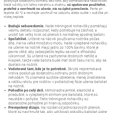
poskytuje dodatočnú ochranu bez toho, aby obmedzovala nezávislosť.
Malé ručičky ich ľahko natiahnu a stiahnu,
sú opakovane použiteľné,
prateľné a navrhnuté na učenie, nie na úplné pomočenie.
Perte pri
teplote 40 °C a nechajte uschnúť na vzduchu alebo sušte v sušičke pri
nízkej teplote.
Budujú sebavedomie.
Naše tréningové nohavičky pomáhajú
vášmu dieťaťu rozpoznať, kedy potrebuje na záchod, a
urobiť tak veľký krok od plienok k normálnej spodnej bielizni.
Spoľahlivé.
Určené na nácvik používania nočníka počas
dňa, nie na veľké množstvo moču. Naše vylepšené nohavičky
na učenie na nočník majú jadro zo 100% bavlny, ktoré je
pevne všité, aby zabezpečilo lepšiu savosť a dlhodobú
výkonnosť. Sú určené na zachytenie drobných nehôd a
kvapiek, takže vaše batoľa bude mať dosť času na to, aby sa
dostalo na nočník.
Vodotesné tam, kde je to potrebné.
Skrytá nepremokavá
vrstva poskytuje dodatočnú ochranu proti drobným
nehodám. To znamená suchšie oblečenie, menej znečistenia
a väčšiu istotu pre rodičov v počiatočnej fáze učenia batoliat
na nočník.
Pohodlie po celý deň.
Mimoriadne jemné, elastické a
priedušné, s vylepšeným strihom pre batoľatá, ktoré sú
neustále v pohybe. Tieto tréningové nohavičky sú
dostatočne pohodlné pri hraní aj odpočinku.
Premyslený dizajn.
Na rozdiel od jednorazových plienok,
ktoré sú navrhnuté tak, aby udržovali pokožku batoliat úplne