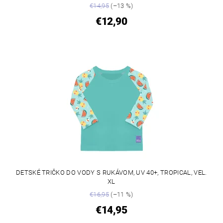
€14,95
(–13 %)
€12,90
DETSKÉ TRIČKO DO VODY S RUKÁVOM, UV 40+, TROPICAL, VEL.
XL
€16,95
(–11 %)
€14,95