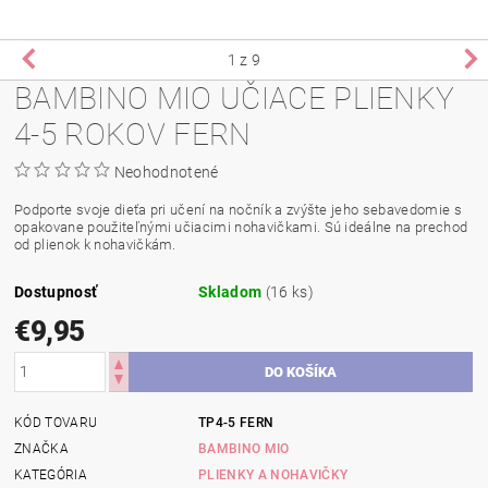
1
z 9
BAMBINO MIO UČIACE PLIENKY
4-5 ROKOV FERN
Neohodnotené
Podporte svoje dieťa pri učení na nočník a zvýšte jeho sebavedomie s
opakovane použiteľnými učiacimi nohavičkami. Sú ideálne na prechod
od plienok k nohavičkám.
Dostupnosť
Skladom
(16 ks)
€9,95
KÓD TOVARU
TP4-5 FERN
ZNAČKA
BAMBINO MIO
KATEGÓRIA
PLIENKY A NOHAVIČKY