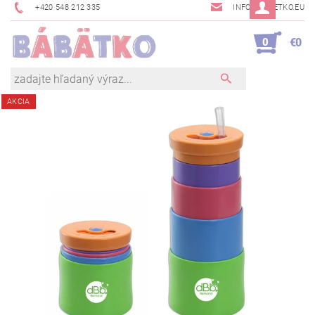
+420 548 212 335
INFO@BABETKO.EU
0
€0
AKCIA