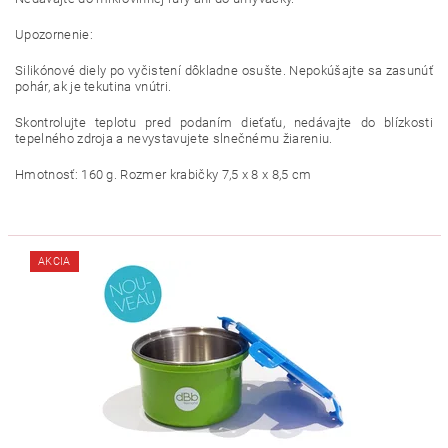
Upozornenie:
Silikónové diely po vyčistení dôkladne osušte. Nepokúšajte sa zasunúť
pohár, ak je tekutina vnútri.
Skontrolujte teplotu pred podaním dieťaťu, nedávajte do blízkosti
tepelného zdroja a nevystavujete slnečnému žiareniu.
Hmotnosť: 160 g. Rozmer krabičky 7,5 x 8 x 8,5 cm
AKCIA