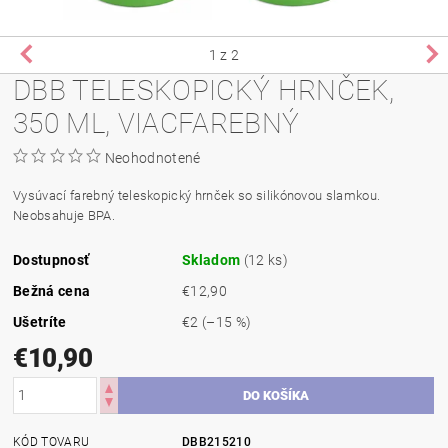
1
z 2
DBB TELESKOPICKÝ HRNČEK,
350 ML, VIACFAREBNÝ
Neohodnotené
Vysúvací farebný teleskopický hrnček so silikónovou slamkou.
Neobsahuje BPA.
Dostupnosť
Skladom
(12 ks)
Bežná cena
€12,90
Ušetríte
€2
(–15 %)
€10,90
KÓD TOVARU
DBB215210