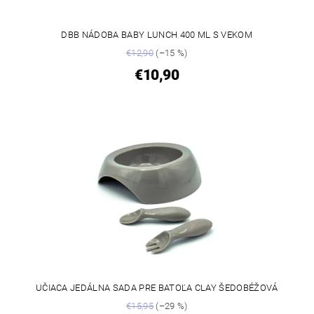
DBB NÁDOBA BABY LUNCH 400 ML S VEKOM
€12,90
(–15 %)
€10,90
UČIACA JEDÁLNA SADA PRE BATOĽA CLAY ŠEDOBÉŽOVÁ
€15,95
(–29 %)