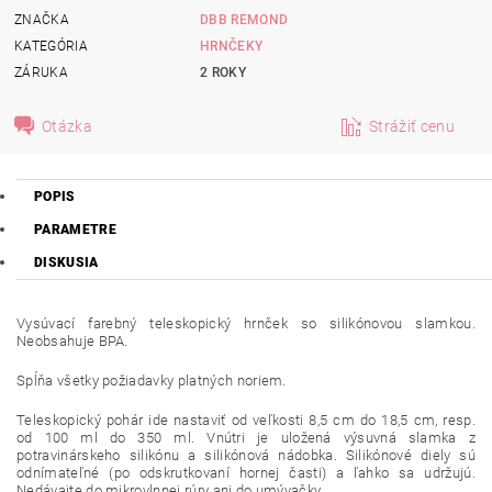
ZNAČKA
DBB REMOND
KATEGÓRIA
HRNČEKY
ZÁRUKA
2 ROKY
Otázka
Strážiť cenu
POPIS
PARAMETRE
DISKUSIA
V
ysúvací farebný teleskopický hrnček so silikónovou slamkou.
Neobsahuje BPA.
Spĺňa všetky požiadavky platných noriem.
Teleskopický pohár ide nastaviť od veľkosti 8,5 cm do 18,5 cm, resp.
od 100 ml do 350 ml. Vnútri je uložená výsuvná slamka z
potravinárskeho silikónu a silikónová nádobka. Silikónové diely sú
odnímateľné (po odskrutkovaní hornej časti) a ľahko sa udržujú.
Nedávajte do mikrovlnnej rúry ani do umývačky.